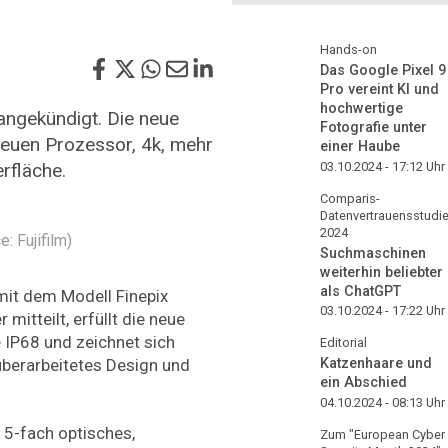
Hands-on
Das Google Pixel 9
Pro vereint KI und
hochwertige
 angekündigt. Die neue
Fotografie unter
neuen Prozessor, 4k, mehr
einer Haube
rfläche.
03.10.2024 - 17:12
Uhr
Comparis-
Datenvertrauensstudi
2024
: Fujifilm)
Suchmaschinen
weiterhin beliebter
als ChatGPT
 mit dem Modell Finepix
03.10.2024 - 17:22
Uhr
mitteilt, erfüllt die neue
IP68 und zeichnet sich
Editorial
überarbeitetes Design und
Katzenhaare und
ein Abschied
04.10.2024 - 08:13
Uhr
 5-fach optisches,
Zum "European Cyber