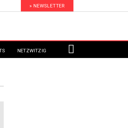
» NEWSLETTER
TS
NETZWITZIG
Digital Signage 2023
Digital Signage 2022
Digital Signage 2021
Digital Signage 2020
Digital Signage 2019