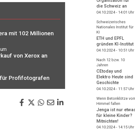
Organisation für
die Schweiz an
04.10.2024 - 14:01
Uhr
Schweizerisches
Nationales Institut für
KI
ra mit 102 Millionen
ETH und EPFL
gründen KI-Institut
 um
04.10.2024 - 10:51
Uhr
kauf von Xerox an
Nach 12 bzw. 10
Jahren
CEtoday und
 für Profifotografen
Elektro Heute sind
Geschichte
04.10.2024 - 11:57
Uhr
Wenn Betonklötze vo
Himmel fallen
Jenga ist nur etwa
für kleine Kinder?
Mitnichten!
04.10.2024 - 14:15
Uhr