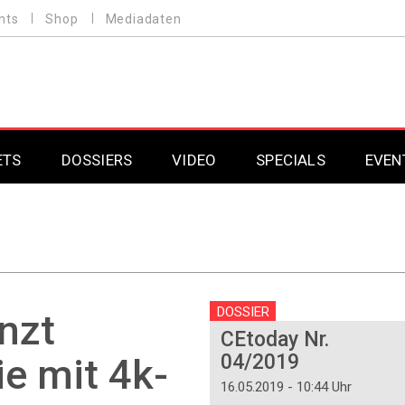
nts
Shop
Mediadaten
ETS
DOSSIERS
VIDEO
SPECIALS
EVEN
Mobilfunk
Professional AV & 
Gaming
Professional AV & 
Smarthome
Professional AV & 
DOSSIER
änzt
CEtoday Nr.
DAB+
Professional AV & 
04/2019
e mit 4k-
Professional AV & 
16.05.2019 - 10:44 Uhr