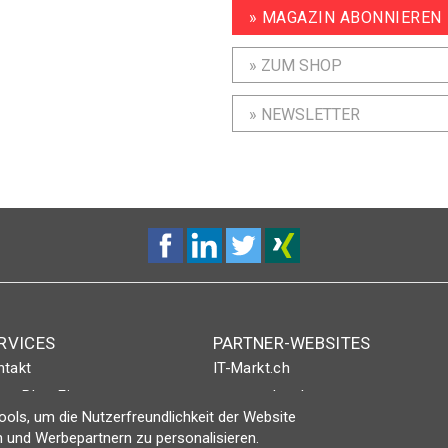
» MAGAZIN ABONNIEREN
» ZUM SHOP
» NEWSLETTER
RVICES
PARTNER-WEBSITES
ntakt
IT-Markt.ch
nt-Plus-Eintrag
netzwoche.ch
ols, um die Nutzerfreundlichkeit der Website
gin
ICTjournal
 und Werbepartnern zu personalisieren.