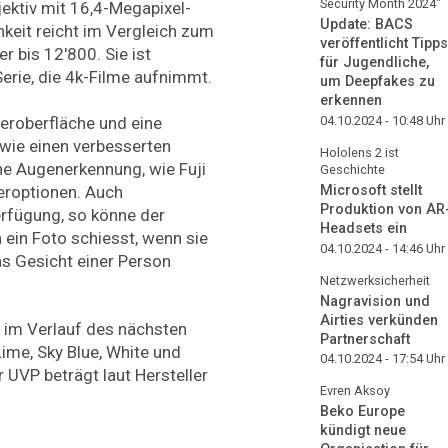
Security Month 2024"
jektiv mit 16,4-Megapixel-
Update: BACS
keit reicht im Vergleich zum
veröffentlicht Tipps
 bis 12'800. Sie ist
für Jugendliche,
erie, die 4k-Filme aufnimmt.
um Deepfakes zu
erkennen
eroberfläche und eine
04.10.2024 - 10:48
Uhr
wie einen verbesserten
Hololens 2 ist
 Augenerkennung, wie Fuji
Geschichte
teroptionen. Auch
Microsoft stellt
Produktion von AR
rfügung, so könne der
Headsets ein
 ein Foto schiesst, wenn sie
04.10.2024 - 14:46
Uhr
as Gesicht einer Person
Netzwerksicherheit
Nagravision und
Airties verkünden
l im Verlauf des nächsten
Partnerschaft
Lime, Sky Blue, White und
04.10.2024 - 17:54
Uhr
UVP beträgt laut Hersteller
Evren Aksoy
Beko Europe
kündigt neue