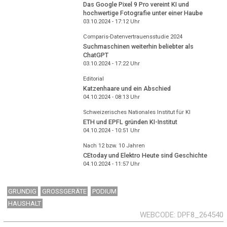
Das Google Pixel 9 Pro vereint KI und
hochwertige Fotografie unter einer Haube
03.10.2024 - 17:12
Uhr
Comparis-Datenvertrauensstudie 2024
Suchmaschinen weiterhin beliebter als
ChatGPT
03.10.2024 - 17:22
Uhr
Editorial
Katzenhaare und ein Abschied
04.10.2024 - 08:13
Uhr
Schweizerisches Nationales Institut für KI
ETH und EPFL gründen KI-Institut
04.10.2024 - 10:51
Uhr
Nach 12 bzw. 10 Jahren
CEtoday und Elektro Heute sind Geschichte
04.10.2024 - 11:57
Uhr
GRUNDIG
GROSSGERÄTE
PODIUM
HAUSHALT
WEBCODE
DPF8_264540