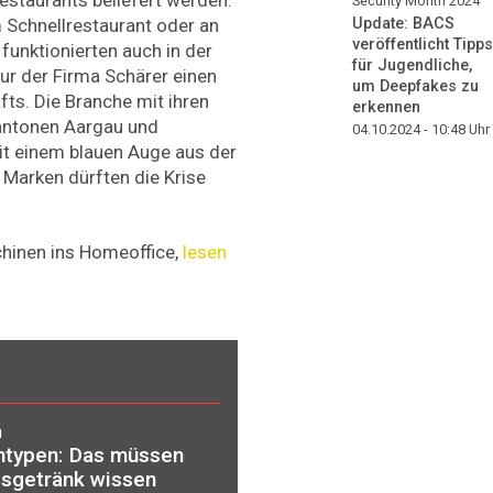
Security Month 2024"
m Schnellrestaurant oder an
Update: BACS
veröffentlicht Tipps
funktionierten auch in der
für Jugendliche,
nur der Firma Schärer einen
um Deepfakes zu
ts. Die Branche mit ihren
erkennen
antonen Aargau und
04.10.2024 - 10:48
Uhr
t einem blauen Auge aus der
 Marken dürften die Krise
inen ins Homeoffice,
lesen
n
ntypen: Das müssen
gsgetränk wissen