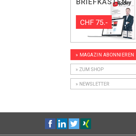
BRIEFKASTEN
CHF 75.-
» MAGAZIN ABONNIEREN
» ZUM SHOP
» NEWSLETTER