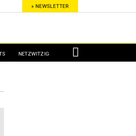
» NEWSLETTER
TS
NETZWITZIG
Digital Signage 2023
Digital Signage 2022
Digital Signage 2021
Digital Signage 2020
Digital Signage 2019