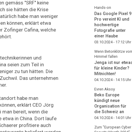
en gemäss "SRF" keine
Hands-on
h sie hätten die Krise
Das Google Pixel 9
atürlich habe man weniger
Pro vereint KI und
en können, erklärt etwa
hochwertige
er Zofinger Cafina, welche
Fotografie unter
einer Haube
ehört.
03.10.2024 - 17:12
Uhr
Wenn Betonklötze vo
Himmel fallen
technikerinnen und
Jenga ist nur etwa
na seien zum Teil in
für kleine Kinder?
eniger zu tun hätten. Die
Mitnichten!
s Zuchwil. Das unternehmen
04.10.2024 - 14:15
Uhr
her.
Evren Aksoy
Beko Europe
Standort habe man
kündigt neue
können, erklärt CEO Jörg
Organisation für
 man bereit, wenn die
die Schweiz an
 etwa in China. Dort laufe
04.10.2024 - 14:01
Uhr
chaerer profitiere auch
Zum "European Cyber
estaurants beliefert werden.