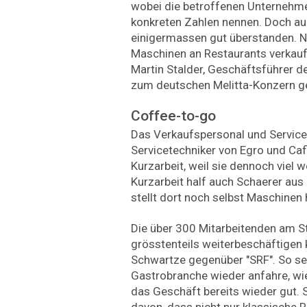
wobei die betroffenen Unternehm
konkreten Zahlen nennen. Doch auc
einigermassen gut überstanden. N
Maschinen an Restaurants verkauf
Martin Stalder, Geschäftsführer d
zum deutschen Melitta-Konzern g
Coffee-to-go
Das Verkaufspersonal und Service
Servicetechniker von Egro und Cafi
Kurzarbeit, weil sie dennoch viel w
Kurzarbeit half auch Schaerer au
stellt dort noch selbst Maschinen 
Die über 300 Mitarbeitenden am 
grösstenteils weiterbeschäftigen 
Schwartze gegenüber "SRF". So sei
Gastrobranche wieder anfahre, wie
das Geschäft bereits wieder gut. S
davon, dass nicht nur klassische R