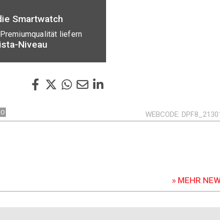
 die Smartwatch
Premiumqualität liefern
ista-Niveau
RO
WEBCODE
DPF8_2130
» MEHR NE