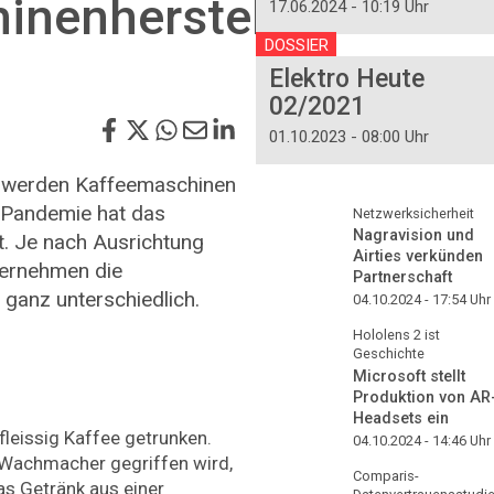
inenhersteller
17.06.2024 - 10:19 Uhr
DOSSIER
Elektro Heute
02/2021
01.10.2023 - 08:00 Uhr
d werden Kaffeemaschinen
ie Pandemie hat das
Netzwerksicherheit
Nagravision und
t. Je nach Ausrichtung
Airties verkünden
ternehmen die
Partnerschaft
ganz unterschiedlich.
04.10.2024 - 17:54
Uhr
Hololens 2 ist
Geschichte
Microsoft stellt
Produktion von AR
Headsets ein
leissig Kaffee getrunken.
04.10.2024 - 14:46
Uhr
Wachmacher gegriffen wird,
Comparis-
as Getränk aus einer