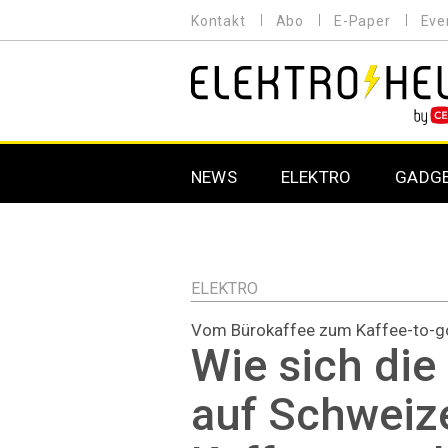
Direkt
Kontakt
Abo
E-Paper
Eve
HEADER
zum
MENU
Inhalt
MAIN NAVIGATION
NEWS
ELEKTRO
GADG
ELEKTRO
Vom Bürokaffee zum Kaffee-to-g
Wie sich di
auf Schweiz