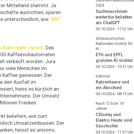
Datenvertrauensstudi
r Mittelland stammt. Je
2024
Suchmaschinen
eschäfte ausrichten, spüren
weiterhin beliebter
e unterschiedlich, wie
"SRF"
als ChatGPT
03.10.2024 - 17:22
Uhr
Schweizerisches
Nationales Institut für
in Rekordjahr zurück
. Das
KI
000 Kaffeevollautomaten.
ETH und EPFL
gründen KI-Institut
alt verkauft worden. Jura
04.10.2024 - 10:51
Uhr
ass viele Menschen im
n Kaffee geniessen. Der
Editorial
e den Ausfall im
Katzenhaare und
ein Abschied
iert, hiess es kürzlich an
04.10.2024 - 08:13
Uhr
Unternehmens. Der Umsatz
illionen Franken.
Nach 12 bzw. 10
Jahren
CEtoday und
kt beliefern, wie zum
Elektro Heute sind
 jedoch Umsatzeinbussen. Der
Geschichte
nken, heisst es unisono,
04.10.2024 - 11:57
Uhr