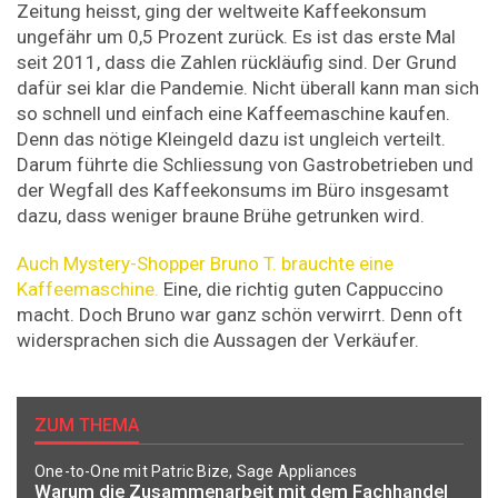
Zeitung heisst, ging der weltweite Kaffeekonsum
ungefähr um 0,5 Prozent zurück. Es ist das erste Mal
seit 2011, dass die Zahlen rückläufig sind. Der Grund
dafür sei klar die Pandemie. Nicht überall kann man sich
so schnell und einfach eine Kaffeemaschine kaufen.
Denn das nötige Kleingeld dazu ist ungleich verteilt.
Darum führte die Schliessung von Gastrobetrieben und
der Wegfall des Kaffeekonsums im Büro insgesamt
dazu, dass weniger braune Brühe getrunken wird.
Auch Mystery-Shopper Bruno T. brauchte eine
Kaffeemaschine.
Eine, die richtig guten Cappuccino
macht. Doch Bruno war ganz schön verwirrt. Denn oft
widersprachen sich die Aussagen der Verkäufer.
ZUM THEMA
One-to-One mit Patric Bize, Sage Appliances
Warum die Zusammenarbeit mit dem Fachhandel