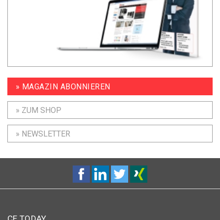
» MAGAZIN ABONNIEREN
» ZUM SHOP
» NEWSLETTER
CE TODAY