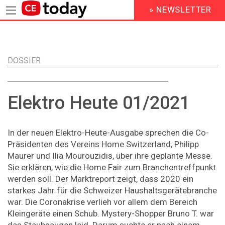
» NEWSLETTER
HEADER
MENU
Direkt
zum
Inhalt
DOSSIER
Elektro Heute 01/2021
In der neuen Elektro-Heute-Ausgabe sprechen die Co-
Präsidenten des Vereins Home Switzerland, Philipp
Maurer und Ilia Mourouzidis, über ihre geplante Messe.
Sie erklären, wie die Home Fair zum Branchentreffpunkt
werden soll. Der Marktreport zeigt, dass 2020 ein
starkes Jahr für die Schweizer Haushaltsgerätebranche
war. Die Coronakrise verlieh vor allem dem Bereich
Kleingeräte einen Schub. Mystery-Shopper Bruno T. war
das Staubsaugen leid. Darum suchte er nach einem