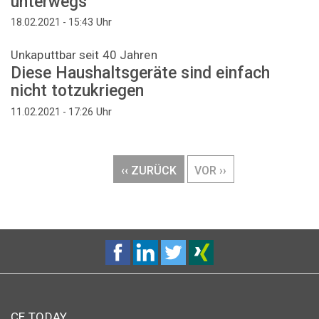
unterwegs
Uhr
18.02.2021 - 15:43
Unkaputtbar seit 40 Jahren
Diese Haushaltsgeräte sind einfach
nicht totzukriegen
Uhr
11.02.2021 - 17:26
Seitennummerierung
VORHERIGE
‹‹ ZURÜCK
NÄCHSTE
VOR ››
SEITE
SEITE
CE TODAY