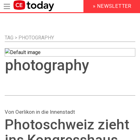
» NEWSLETTER
HEADER
MENU
Direkt
zum
Inhalt
TAG > PHOTOGRAPHY
photography
Von Oerlikon in die Innenstadt
Photoschweiz zieht
ins Kongresshaus