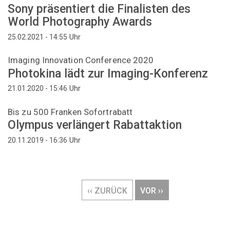
Sony präsentiert die Finalisten des
World Photography Awards
Uhr
25.02.2021 - 14:55
Imaging Innovation Conference 2020
Photokina lädt zur Imaging-Konferenz
Uhr
21.01.2020 - 15:46
Bis zu 500 Franken Sofortrabatt
Olympus verlängert Rabattaktion
Uhr
20.11.2019 - 16:36
Seitennummerierung
VORHERIGE
‹‹ ZURÜCK
NÄCHSTE
VOR ››
SEITE
SEITE