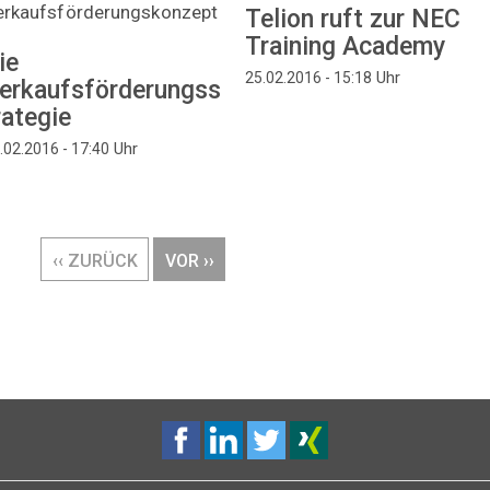
erkaufsförderungskonzept
Telion ruft zur NEC
Training Academy
ie
Uhr
25.02.2016 - 15:18
erkaufsförderungss
rategie
Uhr
.02.2016 - 17:40
VORHERIGE
‹‹ ZURÜCK
NÄCHSTE
VOR ››
SEITE
SEITE