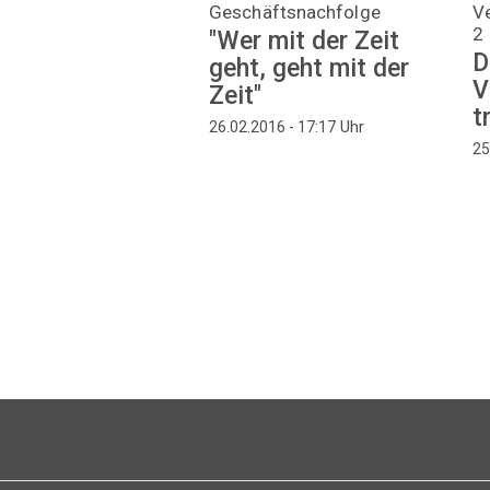
Geschäftsnachfolge
V
2
"Wer mit der Zeit
D
geht, geht mit der
V
Zeit"
t
Uhr
26.02.2016 - 17:17
25
Seitennummerierung