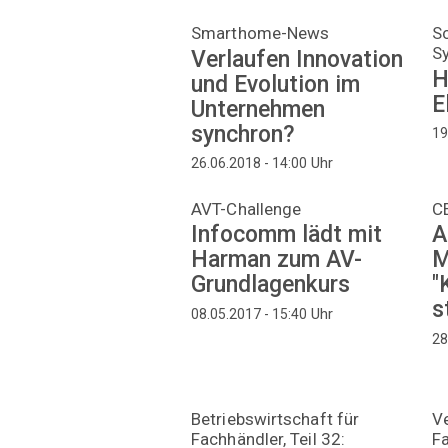
Smarthome-News
S
S
Verlaufen Innovation
H
und Evolution im
E
Unternehmen
synchron?
19
Uhr
26.06.2018 - 14:00
AVT-Challenge
CE
Infocomm lädt mit
A
Harman zum AV-
M
Grundlagenkurs
"
s
Uhr
08.05.2017 - 15:40
28
Betriebswirtschaft für
V
Fachhändler, Teil 32:
Fa