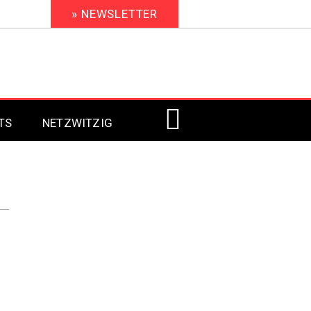
» NEWSLETTER
TS
NETZWITZIG
Digital Signage 2023
Digital Signage 2022
Digital Signage 2021
Digital Signage 2020
Digital Signage 2019