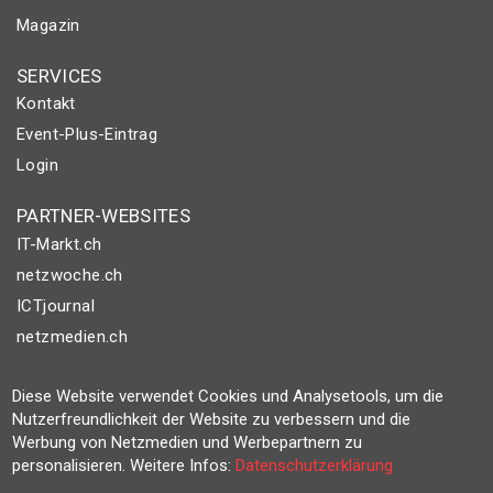
Magazin
SERVICES
Kontakt
Event-Plus-Eintrag
Login
PARTNER-WEBSITES
IT-Markt.ch
netzwoche.ch
ICTjournal
netzmedien.ch
© NETZMEDIEN AG 2026
Diese Website verwendet Cookies und Analysetools, um die
Impressum
Nutzerfreundlichkeit der Website zu verbessern und die
Werbung von Netzmedien und Werbepartnern zu
AGB
personalisieren. Weitere Infos:
Datenschutzerklärung
Nutzungsbestimmungen