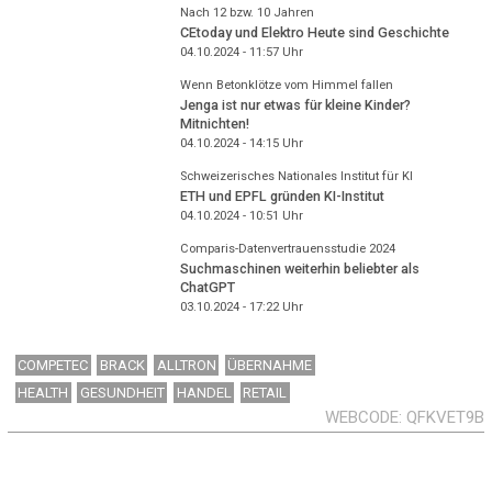
Nach 12 bzw. 10 Jahren
CEtoday und Elektro Heute sind Geschichte
04.10.2024 - 11:57
Uhr
Wenn Betonklötze vom Himmel fallen
Jenga ist nur etwas für kleine Kinder?
Mitnichten!
04.10.2024 - 14:15
Uhr
Schweizerisches Nationales Institut für KI
ETH und EPFL gründen KI-Institut
04.10.2024 - 10:51
Uhr
Comparis-Datenvertrauensstudie 2024
Suchmaschinen weiterhin beliebter als
ChatGPT
03.10.2024 - 17:22
Uhr
COMPETEC
BRACK
ALLTRON
ÜBERNAHME
HEALTH
GESUNDHEIT
HANDEL
RETAIL
WEBCODE
QFKVET9B