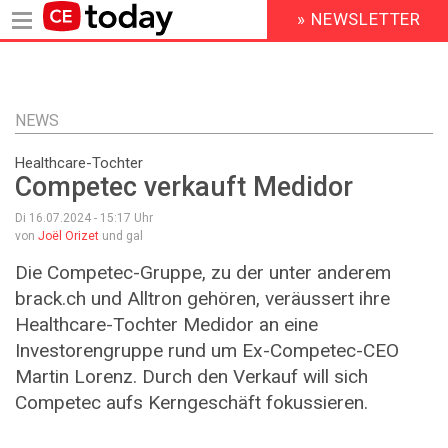
» NEWSLETTER
HEADER
MENU
Direkt
zum
Inhalt
NEWS
Healthcare-Tochter
Competec verkauft Medidor
Di 16.07.2024 - 15:17
Uhr
von
Joël Orizet
und gal
Die Competec-Gruppe, zu der unter anderem
brack.ch und Alltron gehören, veräussert ihre
Healthcare-Tochter Medidor an eine
Investorengruppe rund um Ex-Competec-CEO
Martin Lorenz. Durch den Verkauf will sich
Competec aufs Kerngeschäft fokussieren.