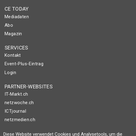
CE TODAY
Mediadaten
Abo
Magazin
SERVICES
Kontakt
Event-Plus-Eintrag
Login
PARTNER-WEBSITES
IT-Markt.ch
netzwoche.ch
ICTjournal
netzmedien.ch
© NETZMEDIEN AG 2026
Diese Website verwendet Cookies und Analysetools, um die