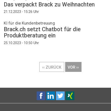
Das verpackt Brack zu Weihnachten
Uhr
21.12.2023 - 15:26
KI für die Kundenbetreuung
Brack.ch setzt Chatbot für die
Produktberatung ein
Uhr
25.10.2023 - 10:50
Seitennummerierung
VORHERIGE
‹‹ ZURÜCK
NÄCHSTE
VOR ››
SEITE
SEITE