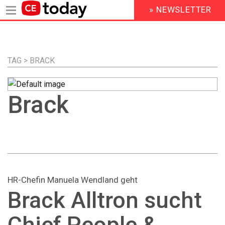
» NEWSLETTER
HEADER
MENU
Direkt
zum
Inhalt
TAG > BRACK
Brack
HR-Chefin Manuela Wendland geht
Brack Alltron sucht
Chief People &