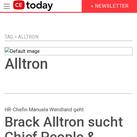
» NEWSLETTER
HEADER
MENU
Direkt
zum
Inhalt
TAG > ALLTRON
Alltron
HR-Chefin Manuela Wendland geht
Brack Alltron sucht
Chief People &