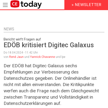
» NEWSLETTER
HEADER
MENU
Direkt
zum
Inhalt
NEWS
Bericht wirft Fragen auf
EDÖB kritisiert Digitec Galaxus
Do 18.04.2024 - 11:42
Uhr
von
René Jaun
und
Yannick Chavanne
und lpe
Der EDÖB hat Digitec Galaxus sechs
Empfehlungen zur Verbesserung des
Datenschutzes gegeben. Der Onlinehändler ist
nicht mit allen einverstanden. Die Kritikpunkte
werfen auch die Frage nach dem Gleichgewicht
zwischen Transparenz und Vollständigkeit in
Datenschutzerklärungen auf.