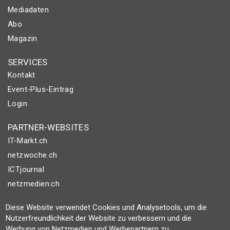
Mediadaten
Abo
Magazin
SERVICES
Kontakt
Event-Plus-Eintrag
Login
PARTNER-WEBSITES
IT-Markt.ch
netzwoche.ch
ICTjournal
netzmedien.ch
© NETZMEDIEN AG 2026
Diese Website verwendet Cookies und Analysetools, um die
Nutzerfreundlichkeit der Website zu verbessern und die
Impressum
Werbung von Netzmedien und Werbepartnern zu