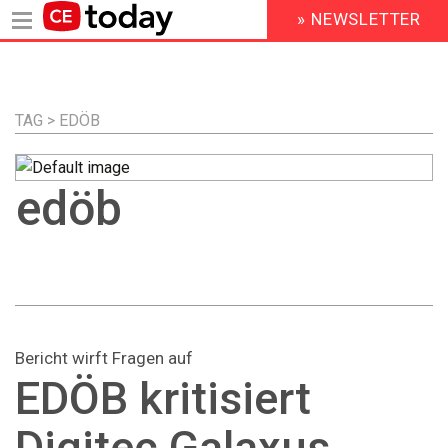
» NEWSLETTER
HEADER
MENU
Direkt
zum
Inhalt
TAG > EDÖB
edöb
Bericht wirft Fragen auf
EDÖB kritisiert
Digitec Galaxus