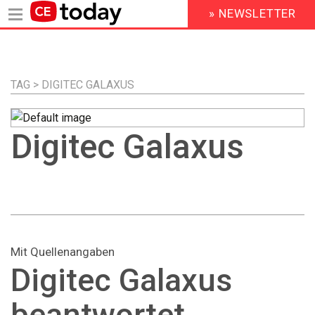
» NEWSLETTER
HEADER
MENU
Direkt
zum
Inhalt
TAG > DIGITEC GALAXUS
Digitec Galaxus
Mit Quellenangaben
Digitec Galaxus
beantwortet