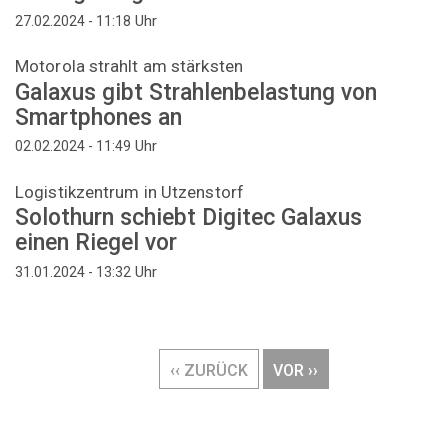
Uhr
27.02.2024 - 11:18
Motorola strahlt am stärksten
Galaxus gibt Strahlenbelastung von
Smartphones an
Uhr
02.02.2024 - 11:49
Logistikzentrum in Utzenstorf
Solothurn schiebt Digitec Galaxus
einen Riegel vor
Uhr
31.01.2024 - 13:32
Seitennummerierung
VORHERIGE
‹‹ ZURÜCK
NÄCHSTE
VOR ››
SEITE
SEITE