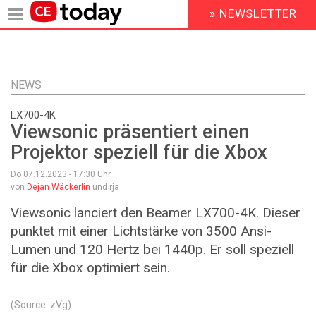
» NEWSLETTER
HEADER
MENU
Direkt
zum
Inhalt
NEWS
LX700-4K
Viewsonic präsentiert einen
Projektor speziell für die Xbox
Do 07.12.2023 - 17:30
Uhr
von
Dejan Wäckerlin
und rja
Viewsonic lanciert den Beamer LX700-4K. Dieser
punktet mit einer Lichtstärke von 3500 Ansi-
Lumen und 120 Hertz bei 1440p. Er soll speziell
für die Xbox optimiert sein.
(Source: zVg)