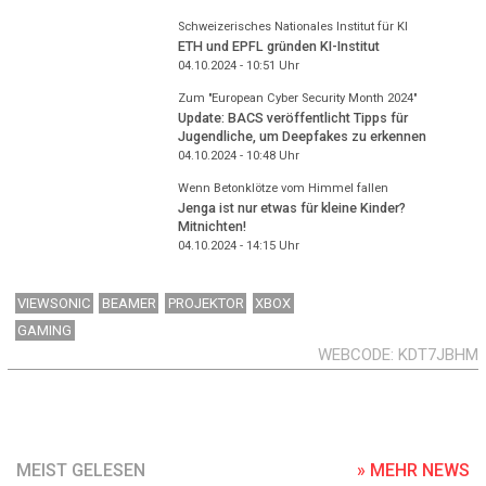
Schweizerisches Nationales Institut für KI
ETH und EPFL gründen KI-Institut
04.10.2024 - 10:51
Uhr
Zum "European Cyber Security Month 2024"
Update: BACS veröffentlicht Tipps für
Jugendliche, um Deepfakes zu erkennen
04.10.2024 - 10:48
Uhr
Wenn Betonklötze vom Himmel fallen
Jenga ist nur etwas für kleine Kinder?
Mitnichten!
04.10.2024 - 14:15
Uhr
VIEWSONIC
BEAMER
PROJEKTOR
XBOX
GAMING
WEBCODE
KDT7JBHM
MEIST GELESEN
» MEHR NEWS