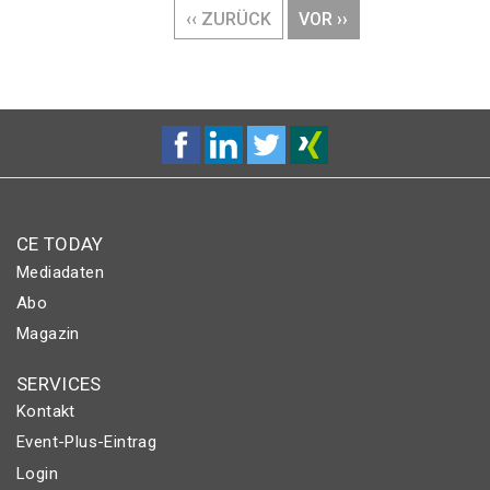
VORHERIGE
‹‹ ZURÜCK
NÄCHSTE
VOR ››
SEITE
SEITE
CE TODAY
Mediadaten
Abo
Magazin
SERVICES
Kontakt
Event-Plus-Eintrag
Login