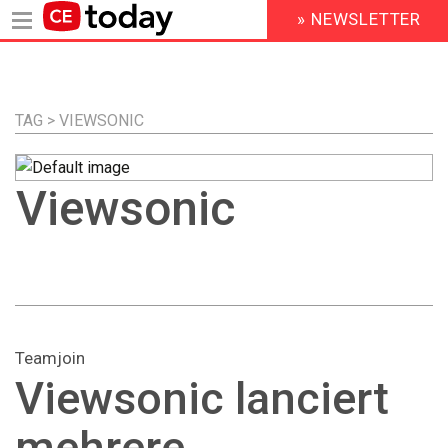
» NEWSLETTER
HEADER
MENU
Direkt
zum
Inhalt
TAG > VIEWSONIC
Viewsonic
Teamjoin
Viewsonic lanciert
mehrere