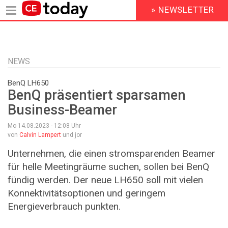
» NEWSLETTER
HEADER
MENU
Direkt
zum
Inhalt
NEWS
BenQ LH650
BenQ präsentiert sparsamen
Business-Beamer
Mo 14.08.2023 - 12:08
Uhr
von
Calvin Lampert
und jor
Unternehmen, die einen stromsparenden Beamer
für helle Meetingräume suchen, sollen bei BenQ
fündig werden. Der neue LH650 soll mit vielen
Konnektivitätsoptionen und geringem
Energieverbrauch punkten.