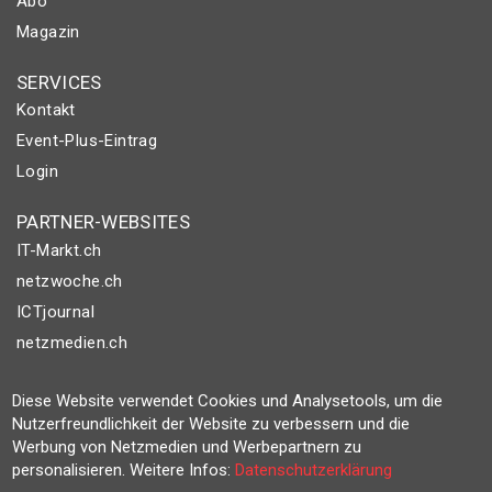
Abo
Magazin
SERVICES
Kontakt
Event-Plus-Eintrag
Login
PARTNER-WEBSITES
IT-Markt.ch
netzwoche.ch
ICTjournal
netzmedien.ch
© NETZMEDIEN AG 2026
Diese Website verwendet Cookies und Analysetools, um die
Impressum
Nutzerfreundlichkeit der Website zu verbessern und die
Werbung von Netzmedien und Werbepartnern zu
AGB
personalisieren. Weitere Infos:
Datenschutzerklärung
Nutzungsbestimmungen