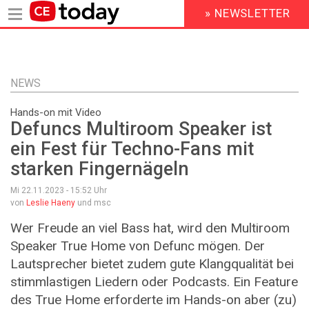
» NEWSLETTER
HEADER
MENU
Direkt
zum
Inhalt
NEWS
Hands-on mit Video
Defuncs Multiroom Speaker ist
ein Fest für Techno-Fans mit
starken Fingernägeln
Mi 22.11.2023 - 15:52
Uhr
von
Leslie Haeny
und msc
Wer Freude an viel Bass hat, wird den Multiroom
Speaker True Home von Defunc mögen. Der
Lautsprecher bietet zudem gute Klangqualität bei
stimmlastigen Liedern oder Podcasts. Ein Feature
des True Home erforderte im Hands-on aber (zu)