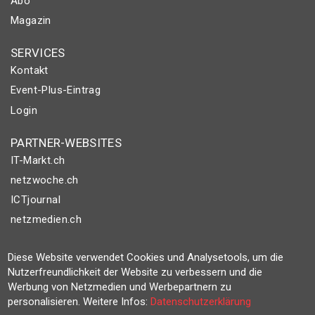
Abo
Magazin
SERVICES
Kontakt
Event-Plus-Eintrag
Login
PARTNER-WEBSITES
IT-Markt.ch
netzwoche.ch
ICTjournal
netzmedien.ch
© NETZMEDIEN AG 2026
Diese Website verwendet Cookies und Analysetools, um die
Impressum
Nutzerfreundlichkeit der Website zu verbessern und die
Werbung von Netzmedien und Werbepartnern zu
AGB
personalisieren. Weitere Infos:
Datenschutzerklärung
Nutzungsbestimmungen