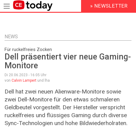
» NEWSLETTER
HEADER
MENU
Direkt
zum
Inhalt
NEWS
Für ruckelfreies Zocken
Dell präsentiert vier neue Gaming-
Monitore
Di 20.06.2023 - 16:05
Uhr
von
Calvin Lampert
und lha
Dell hat zwei neuen Alienware-Monitore sowie
zwei Dell-Monitore für den etwas schmaleren
Geldbeutel vorgestellt. Der Hersteller verspricht
ruckelfreies und flüssiges Gaming durch diverse
Sync-Technologien und hohe Bildwiederholraten.