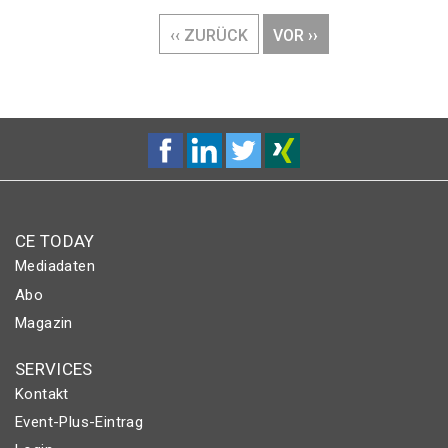
Seitennummerierung
VORHERIGE
‹‹ ZURÜCK
NÄCHSTE
VOR ››
SEITE
SEITE
CE TODAY
Mediadaten
Abo
Magazin
SERVICES
Kontakt
Event-Plus-Eintrag