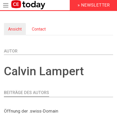
» NEWSLETTER
HEADER
MENU
Direkt
zum
Ansicht
(aktiver
Contact
Inhalt
Primary
Reiter)
tabs
AUTOR
Calvin
Lampert
BEITRÄGE DES AUTORS
Öffnung der .swiss-Domain