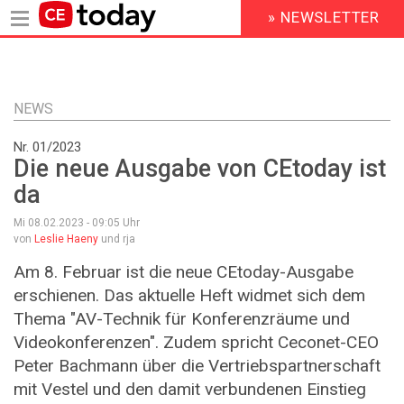
» NEWSLETTER
HEADER
MENU
Direkt
zum
Inhalt
NEWS
Nr. 01/2023
Die neue Ausgabe von CEtoday ist
da
Mi 08.02.2023 - 09:05
Uhr
von
Leslie Haeny
und rja
Am 8. Februar ist die neue CEtoday-Ausgabe
erschienen. Das aktuelle Heft widmet sich dem
Thema "AV-Technik für Konferenzräume und
Videokonferenzen". Zudem spricht Ceconet-CEO
Peter Bachmann über die Vertriebspartnerschaft
mit Vestel und den damit verbundenen Einstieg