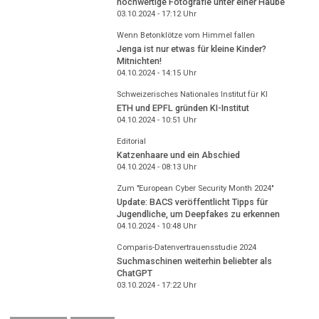
hochwertige Fotografie unter einer Haube
03.10.2024 - 17:12
Uhr
Wenn Betonklötze vom Himmel fallen
Jenga ist nur etwas für kleine Kinder?
Mitnichten!
04.10.2024 - 14:15
Uhr
Schweizerisches Nationales Institut für KI
ETH und EPFL gründen KI-Institut
04.10.2024 - 10:51
Uhr
Editorial
Katzenhaare und ein Abschied
04.10.2024 - 08:13
Uhr
Zum "European Cyber Security Month 2024"
Update: BACS veröffentlicht Tipps für
Jugendliche, um Deepfakes zu erkennen
04.10.2024 - 10:48
Uhr
Comparis-Datenvertrauensstudie 2024
Suchmaschinen weiterhin beliebter als
ChatGPT
03.10.2024 - 17:22
Uhr