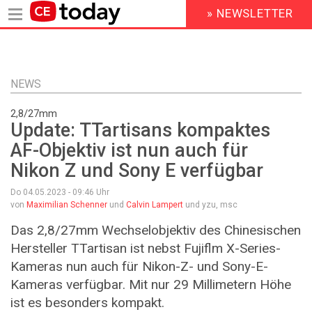
» NEWSLETTER
HEADER
MENU
Direkt
zum
Inhalt
NEWS
2,8/27mm
Update: TTartisans kompaktes
AF-Objektiv ist nun auch für
Nikon Z und Sony E verfügbar
Do 04.05.2023 - 09:46
Uhr
von
Maximilian Schenner
und
Calvin Lampert
und yzu, msc
Das 2,8/27mm Wechselobjektiv des Chinesischen
Hersteller TTartisan ist nebst Fujiflm X-Series-
Kameras nun auch für Nikon-Z- und Sony-E-
Kameras verfügbar. Mit nur 29 Millimetern Höhe
ist es besonders kompakt.