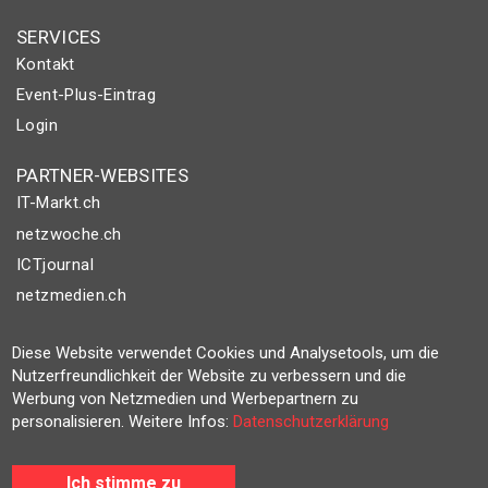
SERVICES
Kontakt
Event-Plus-Eintrag
Login
PARTNER-WEBSITES
IT-Markt.ch
netzwoche.ch
ICTjournal
netzmedien.ch
© NETZMEDIEN AG 2026
Diese Website verwendet Cookies und Analysetools, um die
Impressum
Nutzerfreundlichkeit der Website zu verbessern und die
Werbung von Netzmedien und Werbepartnern zu
AGB
personalisieren. Weitere Infos:
Datenschutzerklärung
Nutzungsbestimmungen
Datenschutzerklärung
Ich stimme zu