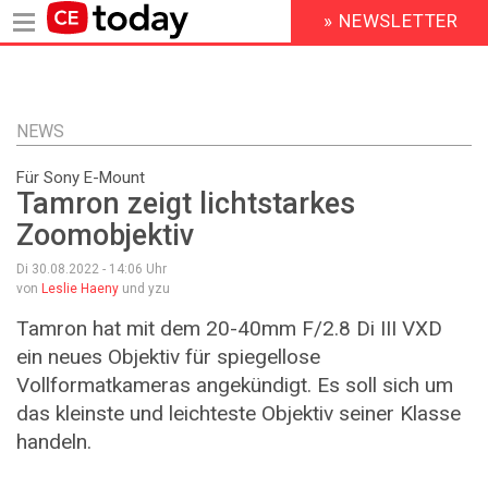
» NEWSLETTER
HEADER
MENU
Direkt
zum
Inhalt
NEWS
Für Sony E-Mount
Tamron zeigt lichtstarkes
Zoomobjektiv
Di 30.08.2022 - 14:06
Uhr
von
Leslie Haeny
und yzu
Tamron hat mit dem 20-40mm F/2.8 Di III VXD
ein neues Objektiv für spiegellose
Vollformatkameras angekündigt. Es soll sich um
das kleinste und leichteste Objektiv seiner Klasse
handeln.