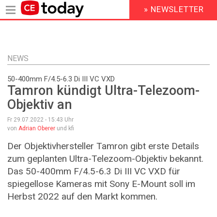
» NEWSLETTER
HEADER
MENU
Direkt
zum
Inhalt
NEWS
50-400mm F/4.5-6.3 Di III VC VXD
Tamron kündigt Ultra-Telezoom-
Objektiv an
Fr 29.07.2022 - 15:43
Uhr
von
Adrian Oberer
und kfi
Der Objektivhersteller Tamron gibt erste Details
zum geplanten Ultra-Telezoom-Objektiv bekannt.
Das 50-400mm F/4.5-6.3 Di III VC VXD für
spiegellose Kameras mit Sony E-Mount soll im
Herbst 2022 auf den Markt kommen.