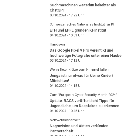
Suchmaschinen weiterhin beliebter als
ChatGPT
03.10.2024 - 17:22
Uhr
Schweizerisches Nationales Institut für KI
ETH und EPFL gründen KI-Institut
04.10.2024 - 10:51
Uhr
Hands-on
Das Google Pixel 9 Pro vereint KI und
hochwertige Fotografie unter einer Haube
03.10.2024 - 17:12
Uhr
Wenn Betonklötze vom Himmel fallen
Jenga ist nur etwas für kleine Kinder?
Mitnichten!
04.10.2024 - 14:15
Uhr
Zum "European Cyber Security Month 2024"
Update: BACS veröffentlicht Tipps für
Jugendliche, um Deepfakes zu erkennen
04.10.2024 - 10:48
Uhr
Netzwerksicherheit
Nagravision und Airties verkünden
Partnerschaft