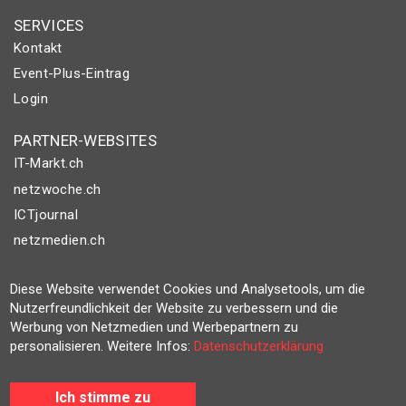
SERVICES
Kontakt
Event-Plus-Eintrag
Login
PARTNER-WEBSITES
IT-Markt.ch
netzwoche.ch
ICTjournal
netzmedien.ch
© NETZMEDIEN AG 2026
Diese Website verwendet Cookies und Analysetools, um die
Impressum
Nutzerfreundlichkeit der Website zu verbessern und die
Werbung von Netzmedien und Werbepartnern zu
AGB
personalisieren. Weitere Infos:
Datenschutzerklärung
Nutzungsbestimmungen
Datenschutzerklärung
Ich stimme zu