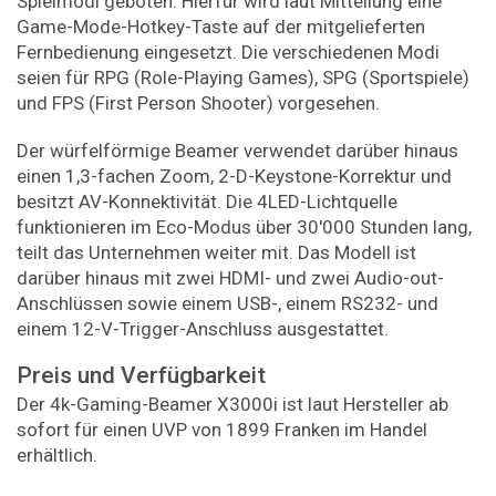
Spielmodi geboten. Hierfür wird laut Mitteilung eine
Game-Mode-Hotkey-Taste auf der mitgelieferten
Fernbedienung eingesetzt. Die verschiedenen Modi
seien für RPG (Role-Playing Games), SPG (Sportspiele)
und FPS (First Person Shooter) vorgesehen.
Der würfelförmige Beamer verwendet darüber hinaus
einen 1,3-fachen Zoom, 2-D-Keystone-Korrektur und
besitzt AV-Konnektivität. Die 4LED-Lichtquelle
funktionieren im Eco-Modus über 30'000 Stunden lang,
teilt das Unternehmen weiter mit. Das Modell ist
darüber hinaus mit zwei HDMI- und zwei Audio-out-
Anschlüssen sowie einem USB-, einem RS232- und
einem 12-V-Trigger-Anschluss ausgestattet.
Preis und Verfügbarkeit
Der 4k-Gaming-Beamer X3000i ist laut Hersteller ab
sofort für einen UVP von 1899 Franken im Handel
erhältlich.