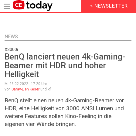
» NEWSLETTER
HEADER
MENU
Direkt
zum
Inhalt
NEWS
X3000i
BenQ lanciert neuen 4k-Gaming-
Beamer mit HDR und hoher
Helligkeit
Mi 23.02.2022 - 17:20
Uhr
von
Saray-Lien Keser
und kfi
BenQ stellt einen neuen 4k-Gaming-Beamer vor.
HDR, eine Helligkeit von 3000 ANSI Lumen und
weitere Features sollen Kino-Feeling in die
eigenen vier Wände bringen.