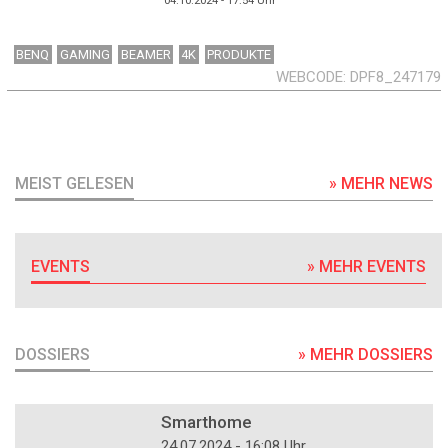
04.10.2024 - 17:54
Uhr
BENQ
GAMING
BEAMER
4K
PRODUKTE
WEBCODE
DPF8_247179
MEIST GELESEN
» MEHR NEWS
EVENTS
» MEHR EVENTS
DOSSIERS
» MEHR DOSSIERS
DOSSIER
Smarthome
24.07.2024 - 16:08 Uhr