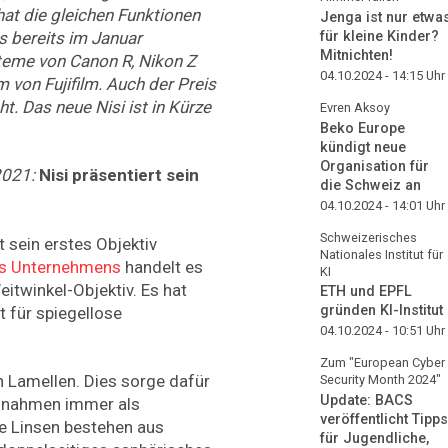
at die gleichen Funktionen
Jenga ist nur etwa
für kleine Kinder?
 bereits im Januar
Mitnichten!
steme von Canon R, Nikon Z
04.10.2024 - 14:15
Uhr
 von Fujifilm. Auch der Preis
ht. Das neue Nisi ist in Kürze
Evren Aksoy
Beko Europe
kündigt neue
Organisation für
2021:
Nisi präsentiert sein
die Schweiz an
04.10.2024 - 14:01
Uhr
Schweizerisches
t sein erstes Objektiv
Nationales Institut für
es Unternehmens
handelt es
KI
itwinkel-Objektiv. Es hat
ETH und EPFL
gründen KI-Institut
t für spiegellose
04.10.2024 - 10:51
Uhr
Zum "European Cyber
 Lamellen. Dies sorge dafür
Security Month 2024"
Update: BACS
ufnahmen immer als
veröffentlicht Tipps
ie Linsen bestehen aus
für Jugendliche,