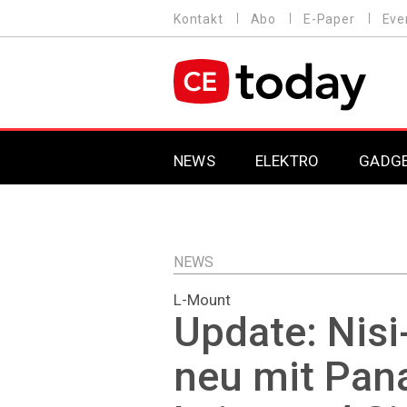
Direkt
Kontakt
Abo
E-Paper
Eve
HEADER
zum
MENU
Inhalt
MAIN NAVIGATION
NEWS
ELEKTRO
GADG
NEWS
L-Mount
Update: Nisi
neu mit Pan