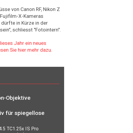
lüsse von Canon RF, Nikon Z
r Fujifilm-X-Kameras
dürfte in Kürze in der
ein", schliesst "Fotointern".
dieses Jahr ein neues
esen Sie hier mehr dazu
.
on-Objektive
v für spiegellose
.5 TC1.25x IS Pro