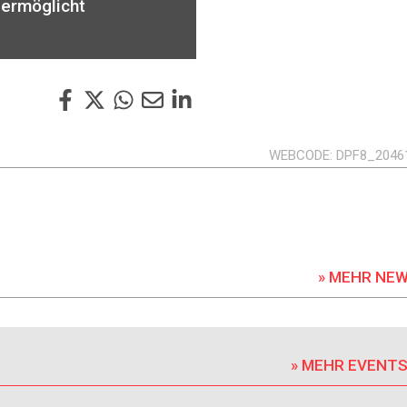
 ermöglicht
WEBCODE
DPF8_2046
» MEHR NE
» MEHR EVENT