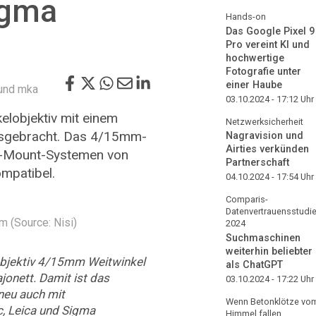
igma
Hands-on
Das Google Pixel 9
Pro vereint KI und
hochwertige
Fotografie unter
einer Haube
und mka
03.10.2024 - 17:12
Uhr
kelobjektiv mit einem
Netzwerksicherheit
usgebracht. Das 4/15mm-
Nagravision und
Airties verkünden
 L-Mount-Systemen von
Partnerschaft
mpatibel.
04.10.2024 - 17:54
Uhr
Comparis-
Datenvertrauensstudi
 (Source: Nisi)
2024
Suchmaschinen
weiterhin beliebter
Objektiv 4/15mm Weitwinkel
als ChatGPT
ajonett. Damit ist das
03.10.2024 - 17:22
Uhr
neu auch mit
Wenn Betonklötze vo
, Leica und Sigma
Himmel fallen