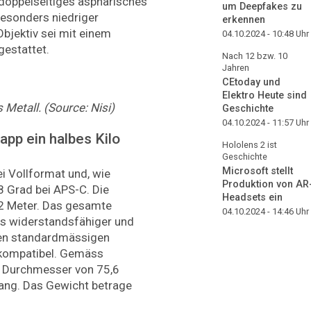
 doppelseitiges asphärisches
um Deepfakes zu
esonders niedriger
erkennen
Objektiv sei mit einem
04.10.2024 - 10:48
Uhr
gestattet.
Nach 12 bzw. 10
Jahren
CEtoday und
Elektro Heute sind
Metall. (Source: Nisi)
Geschichte
04.10.2024 - 11:57
Uhr
app ein halbes Kilo
Hololens 2 ist
Geschichte
Microsoft stellt
ei Vollformat und, wie
Produktion von AR
8 Grad bei APS-C. Die
Headsets ein
,2 Meter. Das gesamte
04.10.2024 - 14:46
Uhr
es widerstandsfähiger und
den standardmässigen
kompatibel. Gemäss
en Durchmesser von 75,6
 lang. Das Gewicht betrage