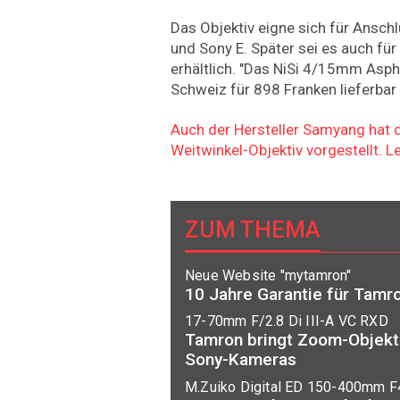
Das Objektiv eigne sich für Ansch
und Sony E. Später sei es auch fü
erhältlich. "Das NiSi 4/15mm Asph 
Schweiz für 898 Franken lieferbar s
Auch der Hersteller Samyang hat 
Weitwinkel-Objektiv vorgestellt. L
ZUM THEMA
Neue Website "mytamron"
10 Jahre Garantie für Tamr
17-70mm F/2.8 Di III-A VC RXD
Tamron bringt Zoom-Objekti
Sony-Kameras
M.Zuiko Digital ED 150-400mm F4