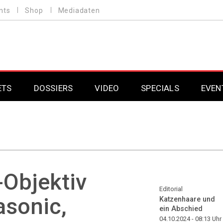
nts
Shop
Mediadaten
ETS
DOSSIERS
VIDEO
SPECIALS
EVEN
Mobilfunk
Professional AV & 
Gaming
Professional AV & 
Smarthome
Professional AV & 
-Objektiv
DAB+
Professional AV & 
Editorial
asonic,
Katzenhaare und
ein Abschied
Professional AV & 
04.10.2024 - 08:13
Uhr