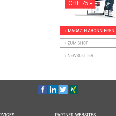
CHF 75.-
» MAGAZIN ABONNIEREN
» ZUM SHOP
» NEWSLETTER
RVICES
PARTNER-WEBSITES