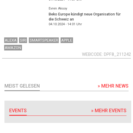
Evren Aksoy
Beko Europe kündigt neue Organisation für
die Schweiz an
04.10.2024 - 14:01
Uhr
ALEXA
SIRI
SMARTSPEAKER
APPLE
AMAZON
WEBCODE
DPF8_211242
MEIST GELESEN
» MEHR NEWS
EVENTS
» MEHR EVENTS