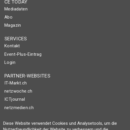
CE TODAY
Mediadaten
Abo
Magazin
SERVICES
Kontakt
Event-Plus-Eintrag
Login
PARTNER-WEBSITES
IT-Markt.ch
netzwoche.ch
ICTjournal
netzmedien.ch
© NETZMEDIEN AG 2026
Diese Website verwendet Cookies und Analysetools, um die
Impressum
Nutzerfreundlichkeit der Website zu verbessern und die