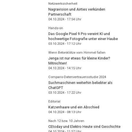
Netzwerksicherheit
Nagravision und Airties verkünden
Partnerschaft
04.10.2024 - 17:54
Uhr
Hands-on
Das Google Pixel 9 Pro vereint KI und
hochwertige Fotografie unter einer Haube
03.10.2024 - 17:12
Uhr
Wenn Betonklötze vom Himmel fallen
Jenga ist nur etwas für kleine Kinder?
Mitnichten!
04.10.2024 - 14:15
Uhr
Comparis-Datenvertrauensstudie 2024
Suchmaschinen weiterhin beliebter als
ChatGPT
03.10.2024 - 17:22
Uhr
Editorial
Katzenhaare und ein Abschied
04.10.2024 - 08:13
Uhr
Nach 12 bzw. 10 Jahren
CEtoday und Elektro Heute sind Geschichte
04.10.2024 - 11:57
Uhr