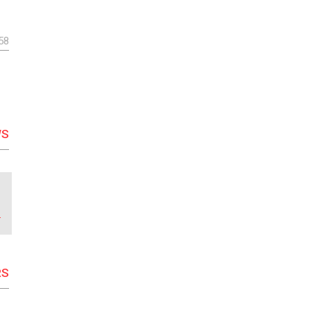
58
WS
S
RS