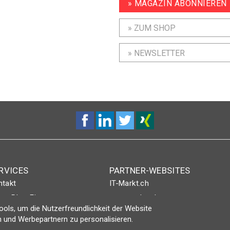
» MAGAZIN ABONNIEREN
» ZUM SHOP
» NEWSLETTER
RVICES
PARTNER-WEBSITES
ntakt
IT-Markt.ch
nt-Plus-Eintrag
netzwoche.ch
ols, um die Nutzerfreundlichkeit der Website
gin
ICTjournal
 und Werbepartnern zu personalisieren.
netzmedien.ch