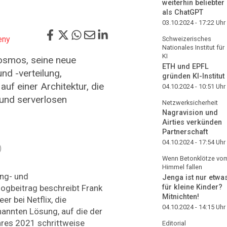
weiterhin beliebter
als ChatGPT
03.10.2024 - 17:22
Uhr
eny
Schweizerisches
Nationales Institut für
KI
Cosmos, seine neue
ETH und EPFL
nd -verteilung,
gründen KI-Institut
uf einer Architektur, die
04.10.2024 - 10:51
Uhr
und serverlosen
Netzwerksicherheit
Nagravision und
Airties verkünden
Partnerschaft
04.10.2024 - 17:54
Uhr
)
Wenn Betonklötze vo
Himmel fallen
ing- und
Jenga ist nur etwa
logbeitrag beschreibt Frank
für kleine Kinder?
Mitnichten!
r bei Netflix, die
04.10.2024 - 14:15
Uhr
annten Lösung, auf die der
res 2021 schrittweise
Editorial