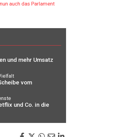
 nun auch das Parlament
ten und mehr Umsatz
ielfalt
 Scheibe vom
enste
flix und Co. in die