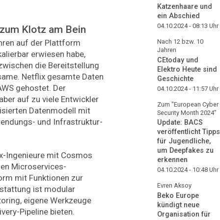
Katzenhaare und
ein Abschied
04.10.2024 - 08:13
Uhr
 zum Klotz am Bein
ahren auf der Plattform
Nach 12 bzw. 10
Jahren
kalierbar erwiesen habe,
CEtoday und
zwischen die Bereitstellung
Elektro Heute sind
gsame. Netflix gesamte Daten
Geschichte
 AWS gehostet. Der
04.10.2024 - 11:57
Uhr
aber auf zu viele Entwickler
Zum "European Cyber
isierten Datenmodell mit
Security Month 2024"
ndungs- und Infrastruktur-
Update: BACS
veröffentlicht Tipps
für Jugendliche,
um Deepfakes zu
lix-Ingenieure mit Cosmos
erkennen
nen Microservices-
04.10.2024 - 10:48
Uhr
tform mit Funktionen zur
Evren Aksoy
stattung ist modular
Beko Europe
toring, eigene Werkzeuge
kündigt neue
very-Pipeline bieten.
Organisation für