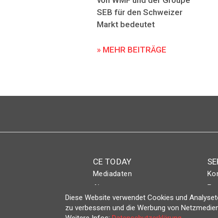
von WMF und der Groupe
SEB für den Schweizer
Markt bedeutet
» MEHR BEITRÄGE
CE TODAY
SE
Mediadaten
Ko
Abo
Eve
Diese Website verwendet Cookies und Analyseto
Magazin
Lo
zu verbessern und die Werbung von Netzmedien