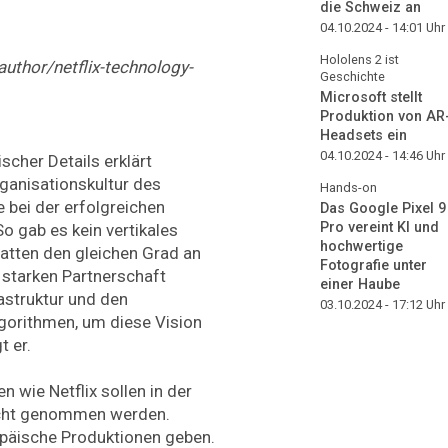
die Schweiz an
04.10.2024 - 14:01
Uhr
Hololens 2 ist
author/netflix-technology-
Geschichte
Microsoft stellt
Produktion von AR
Headsets ein
04.10.2024 - 14:46
Uhr
scher Details erklärt
rganisationskultur des
Hands-on
 bei der erfolgreichen
Das Google Pixel 9
Pro vereint KI und
o gab es kein vertikales
hochwertige
atten den gleichen Grad an
Fotografie unter
 starken Partnerschaft
einer Haube
astruktur und den
03.10.2024 - 17:12
Uhr
gorithmen, um diese Vision
t er.
 wie Netflix sollen in der
licht genommen werden.
opäische Produktionen geben.