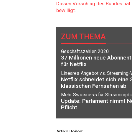
Diesen Vorschlag des Bundes hat
bewilligt
.
ZUM THEMA
Geschäftszahlen 2020
37 Millionen neue Abonnen
für Netflix
Lineares Angebot vs. Streaming-V
Netflix schneidet sich eine
klassischen Fernsehen ab
Mehr Swissness für Streamingdi
Update: Parlament nimmt Net
Pflicht
Artikel teilen: