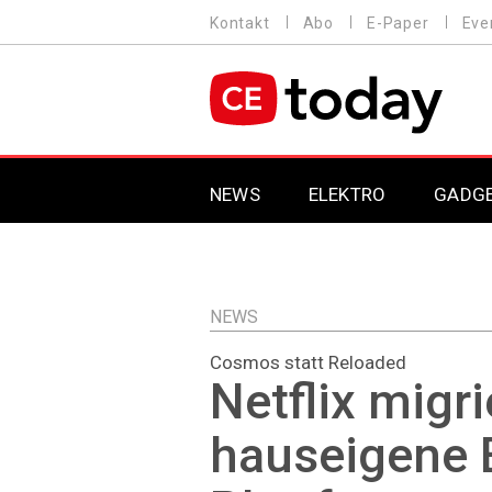
Direkt
Kontakt
Abo
E-Paper
Eve
HEADER
zum
MENU
Inhalt
MAIN NAVIGATION
NEWS
ELEKTRO
GADG
NEWS
Cosmos statt Reloaded
Netflix migri
hauseigene 