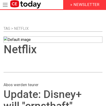
» NEWSLETTER
HEADER
MENU
Direkt
zum
Inhalt
TAG > NETFLIX
Netflix
Abos werden teurer
Update: Disney+
will "ernsthaft"