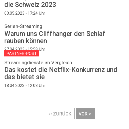
die Schweiz 2023
Uhr
03.05.2023 - 17:24
Serien-Streaming
Warum uns Cliffhanger den Schlaf
rauben können
Uhr
27.04.2023 - 15:58
PARTNER-POST
Streamingdienste im Vergleich
Das kostet die Netflix-Konkurrenz und
das bietet sie
Uhr
18.04.2023 - 12:08
Seitennummerierung
VORHERIGE
‹‹ ZURÜCK
NÄCHSTE
VOR ››
SEITE
SEITE