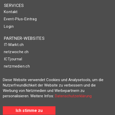
SERVICES
Kontakt
Event-Plus-Eintrag
Login
PARTNER-WEBSITES
IT-Markt.ch
netzwoche.ch
ICTjournal
netzmedien.ch
© NETZMEDIEN AG 2026
Diese Website verwendet Cookies und Analysetools, um die
Impressum
Nutzerfreundlichkeit der Website zu verbessern und die
Werbung von Netzmedien und Werbepartnern zu
AGB
personalisieren. Weitere Infos:
Datenschutzerklärung
Nutzungsbestimmungen
Datenschutzerklärung
Ich stimme zu