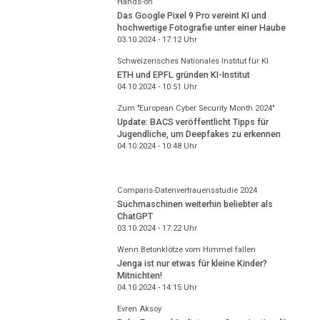
Hands-on
Das Google Pixel 9 Pro vereint KI und
hochwertige Fotografie unter einer Haube
03.10.2024 - 17:12
Uhr
Schweizerisches Nationales Institut für KI
ETH und EPFL gründen KI-Institut
04.10.2024 - 10:51
Uhr
Zum "European Cyber Security Month 2024"
Update: BACS veröffentlicht Tipps für
Jugendliche, um Deepfakes zu erkennen
04.10.2024 - 10:48
Uhr
Comparis-Datenvertrauensstudie 2024
Suchmaschinen weiterhin beliebter als
ChatGPT
03.10.2024 - 17:22
Uhr
Wenn Betonklötze vom Himmel fallen
Jenga ist nur etwas für kleine Kinder?
Mitnichten!
04.10.2024 - 14:15
Uhr
Evren Aksoy