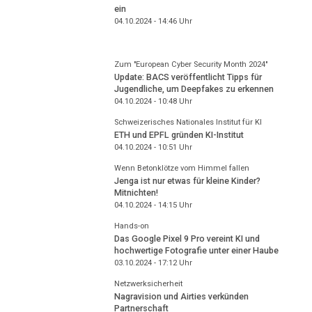
ein
04.10.2024 - 14:46
Uhr
Zum "European Cyber Security Month 2024"
Update: BACS veröffentlicht Tipps für
Jugendliche, um Deepfakes zu erkennen
04.10.2024 - 10:48
Uhr
Schweizerisches Nationales Institut für KI
ETH und EPFL gründen KI-Institut
04.10.2024 - 10:51
Uhr
Wenn Betonklötze vom Himmel fallen
Jenga ist nur etwas für kleine Kinder?
Mitnichten!
04.10.2024 - 14:15
Uhr
Hands-on
Das Google Pixel 9 Pro vereint KI und
hochwertige Fotografie unter einer Haube
03.10.2024 - 17:12
Uhr
Netzwerksicherheit
Nagravision und Airties verkünden
Partnerschaft