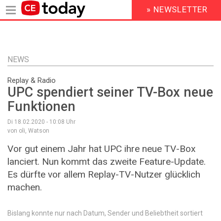
» NEWSLETTER
HEADER
MENU
Direkt
zum
Inhalt
NEWS
Replay & Radio
UPC spendiert seiner TV-Box neue
Funktionen
Di 18.02.2020 - 10:08
Uhr
von oli, Watson
Vor gut einem Jahr hat UPC ihre neue TV-Box
lanciert. Nun kommt das zweite Feature-Update.
Es dürfte vor allem Replay-TV-Nutzer glücklich
machen.
Bislang konnte nur nach Datum, Sender und Beliebtheit sortiert