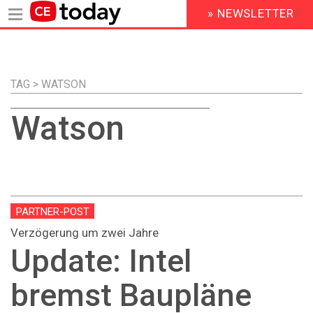
» NEWSLETTER
HEADER
MENU
Direkt
zum
Inhalt
TAG > WATSON
Watson
PARTNER-POST
Verzögerung um zwei Jahre
Update: Intel
bremst Baupläne