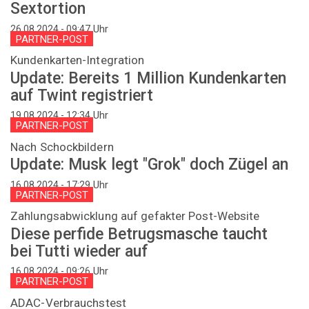
Sextortion
Uhr
26.08.2024 - 09:47
PARTNER-POST
Kundenkarten-Integration
Update: Bereits 1 Million Kundenkarten
auf Twint registriert
Uhr
19.08.2024 - 12:34
PARTNER-POST
Nach Schockbildern
Update: Musk legt "Grok" doch Zügel an
Uhr
16.08.2024 - 17:29
PARTNER-POST
Zahlungsabwicklung auf gefakter Post-Website
Diese perfide Betrugsmasche taucht
bei Tutti wieder auf
Uhr
16.08.2024 - 09:26
PARTNER-POST
ADAC-Verbrauchstest