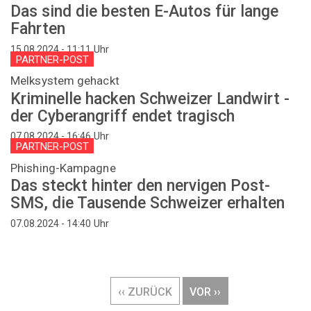
Das sind die besten E-Autos für lange
Fahrten
Uhr
15.08.2024 - 11:11
PARTNER-POST
Melksystem gehackt
Kriminelle hacken Schweizer Landwirt -
der Cyberangriff endet tragisch
Uhr
07.08.2024 - 16:46
PARTNER-POST
Phishing-Kampagne
Das steckt hinter den nervigen Post-
SMS, die Tausende Schweizer erhalten
Uhr
07.08.2024 - 14:40
Seitennummerierung
VORHERIGE
‹‹ ZURÜCK
NÄCHSTE
VOR ››
SEITE
SEITE