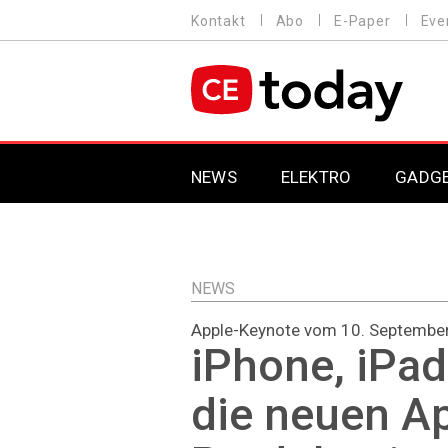
Direkt
Kontakt
Abo
E-Paper
Eve
HEADER
zum
MENU
Inhalt
MAIN NAVIGATION
NEWS
ELEKTRO
GADG
NEWS
Apple-Keynote vom 10. Septembe
iPhone, iPad
die neuen A