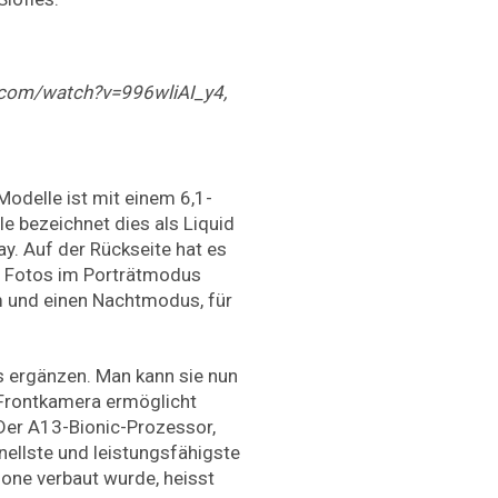
.com/watch?v=996wliAI_y4,
odelle ist mit einem 6,1-
e bezeichnet dies als Liquid
ay. Auf der Rückseite hat es
d Fotos im Porträtmodus
m und einen Nachtmodus, für
ies ergänzen. Man kann sie nun
Frontkamera ermöglicht
Der A13-Bionic-Prozessor,
nellste und leistungsfähigste
hone verbaut wurde, heisst