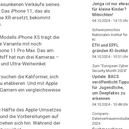
gesunkenen Verkäufe seines
Jenga ist nur etwa
für kleine Kinder?
 Das iPhone 11, das als
Mitnichten!
one XR ersetzt, bekommt
04.10.2024 - 14:15
Uhr
.
Schweizerisches
Nationales Institut für
Modells iPhone XS trägt die
KI
e Variante mit noch
ETH und EPFL
hone 11 Pro Max. Das am
gründen KI-Institut
hiff hat nun drei Kameras –
04.10.2024 - 10:51
Uhr
 und Ultra-Weitwinkel.
Zum "European Cyber
Security Month 2024"
uchen die Kalifornier, sich
Update: BACS
veröffentlicht Tipps
 etablieren. Und mit Apple
für Jugendliche,
 Gamern ein vergleichsweise
um Deepfakes zu
erkennen
04.10.2024 - 10:48
Uhr
 Hälfte des Apple-Umsatzes
Comparis-
 und die Vorbereitungen auf
Datenvertrauensstudi
iehen sich hin. Während der
2024