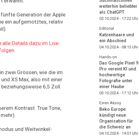
t erwähnt.
Suchmaschinen
weiterhin beliebter
als ChatGPT
 fünfte Generation der Apple
03.10.2024 - 17:22
Uhr
e ein aufgemotztes, relativ
l).
Editorial
Katzenhaare und
ein Abschied
 alle Details dazu im Live-
04.10.2024 - 08:13
Uhr
folgen.
Hands-on
Das Google Pixel 9
Pro vereint KI und
n zwei Grössen, wie die im
hochwertige
 und XS Max, also mit einer
Fotografie unter
, beziehungsweise 6,5 Zoll.
einer Haube
03.10.2024 - 17:12
Uhr
Evren Aksoy
erem Kontrast. True Tone,
Beko Europe
 mehr).
kündigt neue
Organisation für
die Schweiz an
modus und Weitwinkel-
04.10.2024 - 14:01
Uhr