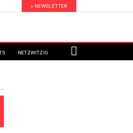
» NEWSLETTER
TS
NETZWITZIG
Digital Signage 2023
Digital Signage 2022
Digital Signage 2021
Digital Signage 2020
Digital Signage 2019