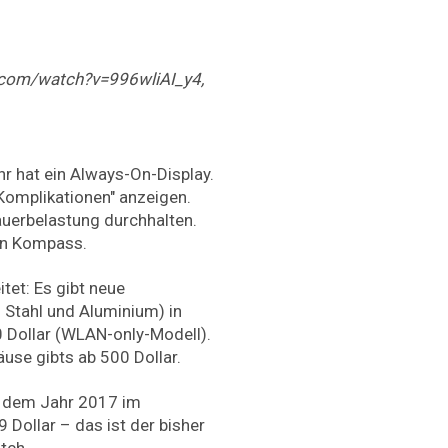
.com/watch?v=996wliAI_y4,
hr hat ein Always-On-Display.
"Komplikationen" anzeigen.
auerbelastung durchhalten.
en Kompass.
tet: Es gibt neue
Stahl und Aluminium) in
0 Dollar (WLAN-only-Modell).
se gibts ab 500 Dollar.
us dem Jahr 2017 im
 Dollar – das ist der bisher