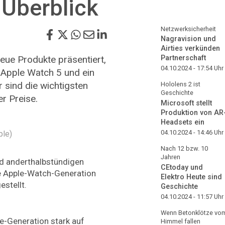
 Überblick
Netzwerksicherheit
Nagravision und
Airties verkünden
ue Produkte präsentiert,
Partnerschaft
04.10.2024 - 17:54
Uhr
e Apple Watch 5 und ein
r sind die wichtigsten
Hololens 2 ist
Geschichte
er Preise.
Microsoft stellt
Produktion von AR
Headsets ein
04.10.2024 - 14:46
Uhr
ple)
Nach 12 bzw. 10
Jahren
und anderthalbstündigen
CEtoday und
e Apple-Watch-Generation
Elektro Heute sind
estellt.
Geschichte
04.10.2024 - 11:57
Uhr
Wenn Betonklötze vo
ne-Generation stark auf
Himmel fallen