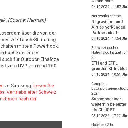
Geschichte
04.10.2024 - 11:57
Uhr
Netzwerksicherheit
ak. (Source: Harman)
Nagravision und
Airties verkünden
usserdem über die von der
Partnerschaft
04.10.2024 - 17:54
Uhr
ionen wie Touch-Steuerung
chalten mittels Powerhook.
Schweizerisches
rfläche sei er ein
Nationales Institut für
KI
d auch für Outdoor-Einsätze
ETH und EPFL
 ist zum UVP von rund 160
gründen KI-Institut
04.10.2024 - 10:51
Uhr
Comparis-
en
zu Samsung.
Lesen Sie
Datenvertrauensstudi
bs, Vertriebsleiter Schweiz
2024
rnehmen nach der
Suchmaschinen
weiterhin beliebter
als ChatGPT
03.10.2024 - 17:22
Uhr
Hololens 2 ist