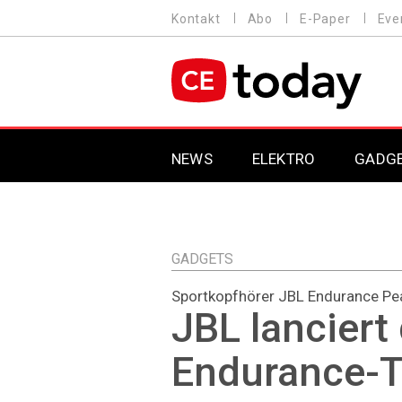
Direkt
Kontakt
Abo
E-Paper
Eve
HEADER
zum
MENU
Inhalt
MAIN NAVIGATION
NEWS
ELEKTRO
GADG
GADGETS
Sportkopfhörer JBL Endurance Pe
JBL lanciert
Endurance-