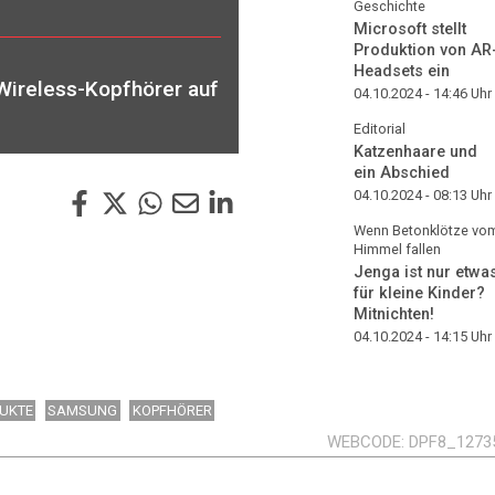
Geschichte
Microsoft stellt
Produktion von AR
Headsets ein
Wireless-Kopfhörer auf
04.10.2024 - 14:46
Uhr
Editorial
Katzenhaare und
ein Abschied
04.10.2024 - 08:13
Uhr
Wenn Betonklötze vo
Himmel fallen
Jenga ist nur etwa
für kleine Kinder?
Mitnichten!
04.10.2024 - 14:15
Uhr
UKTE
SAMSUNG
KOPFHÖRER
WEBCODE
DPF8_1273