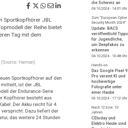
die Schweiz an
04.10.2024 - 14:01
Uhr
Zum "European Cyber
n Sportkopfhörer JBL
Security Month 2024"
Topmodell der Reihe bietet
Update: BACS
teren Tag mit dem
veröffentlicht Tipps
für Jugendliche,
um Deepfakes zu
erkennen
04.10.2024 - 10:48
Uhr
 (Source: Harman)
Hands-on
Das Google Pixel 9
Pro vereint KI und
euen Sportkopfhörer auf den
hochwertige
mitteilt, ist der JBL
Fotografie unter
dell der Endurance-Serie
einer Haube
er Kopfhörer besteht aus
03.10.2024 - 17:12
Uhr
abel. Der Akku reicht für 4
Nach 12 bzw. 10
erspricht. Dazu liefert der
Jahren
etui, das weitere 24 Stunden
CEtoday und
Elektro Heute sind