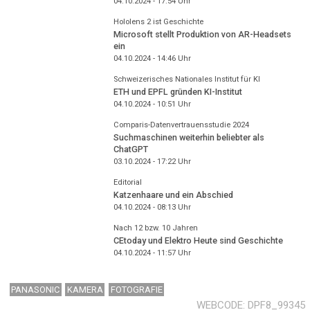
04.10.2024 - 17:54
Uhr
Hololens 2 ist Geschichte
Microsoft stellt Produktion von AR-Headsets
ein
04.10.2024 - 14:46
Uhr
Schweizerisches Nationales Institut für KI
ETH und EPFL gründen KI-Institut
04.10.2024 - 10:51
Uhr
Comparis-Datenvertrauensstudie 2024
Suchmaschinen weiterhin beliebter als
ChatGPT
03.10.2024 - 17:22
Uhr
Editorial
Katzenhaare und ein Abschied
04.10.2024 - 08:13
Uhr
Nach 12 bzw. 10 Jahren
CEtoday und Elektro Heute sind Geschichte
04.10.2024 - 11:57
Uhr
PANASONIC
KAMERA
FOTOGRAFIE
WEBCODE
DPF8_99345