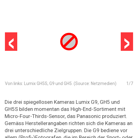
‹
›
Von links: Lumix GH5S, G9 und GH5. (Source: Netzmedien)
1
/
7
Die drei spiegellosen Kameras Lumix G9, GH5 und
GH5S bilden momentan das High-End-Sortiment mit
Micro-Four-Thirds-Sensor, das Panasonic produziert.
Gemäss Herstellerangaben richten sich die Kameras an
drei unterschiedliche Zielgruppen. Die G9 bediene vor
allem (Profi-)Fotografen, die im Bereich der Sport- oder