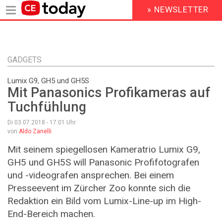
» NEWSLETTER
HEADER
MENU
Direkt
zum
Inhalt
GADGETS
Lumix G9, GH5 und GH5S
Mit Panasonics Profikameras auf
Tuchfühlung
Di 03.07.2018 - 17:01
Uhr
von
Aldo Zanelli
Mit seinem spiegellosen Kameratrio Lumix G9,
GH5 und GH5S will Panasonic Profifotografen
und -videografen ansprechen. Bei einem
Presseevent im Zürcher Zoo konnte sich die
Redaktion ein Bild vom Lumix-Line-up im High-
End-Bereich machen.