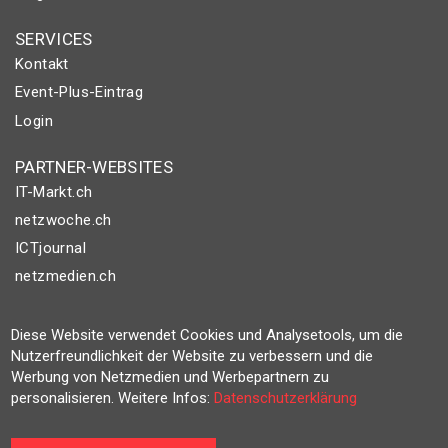
SERVICES
Kontakt
Event-Plus-Eintrag
Login
PARTNER-WEBSITES
IT-Markt.ch
netzwoche.ch
ICTjournal
netzmedien.ch
© NETZMEDIEN AG 2026
Diese Website verwendet Cookies und Analysetools, um die
Impressum
Nutzerfreundlichkeit der Website zu verbessern und die
AGB
Werbung von Netzmedien und Werbepartnern zu
personalisieren. Weitere Infos:
Datenschutzerklärung
Nutzungsbestimmungen
Datenschutzerklärung