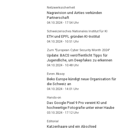
Netzwerksicherheit
Nagravision und Airties verkünden
Partnerschaft
04.10.2024 - 17:54
Uhr
Schweizerisches Nationales Institut für KI
ETH und EPFL gründen KI-Institut
04.10.2024 - 10:51
Uhr
Zum "European Cyber Security Month 2024"
Update: BACS veröffentlicht Tipps für
Jugendliche, um Deepfakes zu erkennen
04.10.2024 - 10:48
Uhr
Evren Aksoy
Beko Europe kündigt neue Organisation für
die Schweiz an
04.10.2024 - 14:01
Uhr
Hands-on
Das Google Pixel 9 Pro vereint KI und
hochwertige Fotografie unter einer Haube
03.10.2024 - 17:12
Uhr
Editorial
Katzenhaare und ein Abschied