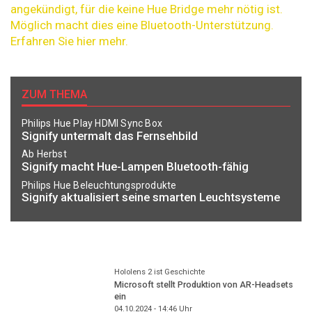
angekündigt, für die keine Hue Bridge mehr nötig ist.
Möglich macht dies eine Bluetooth-Unterstützung.
Erfahren Sie hier mehr.
ZUM THEMA
Philips Hue Play HDMI Sync Box
Signify untermalt das Fernsehbild
Ab Herbst
Signify macht Hue-Lampen Bluetooth-fähig
Philips Hue Beleuchtungsprodukte
Signify aktualisiert seine smarten Leuchtsysteme
Hololens 2 ist Geschichte
Microsoft stellt Produktion von AR-Headsets
ein
04.10.2024 - 14:46
Uhr