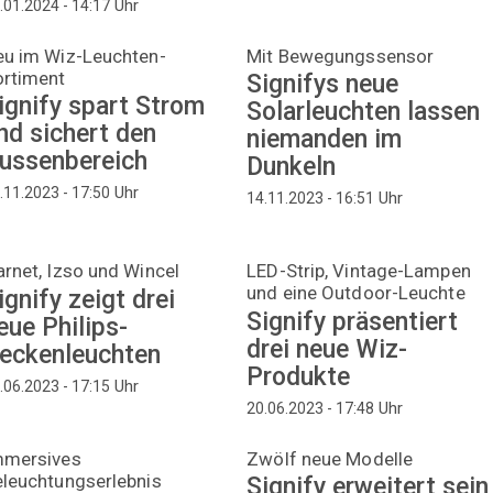
Uhr
.01.2024 - 14:17
eu im Wiz-Leuchten-
Mit Bewegungssensor
ortiment
Signifys neue
ignify spart Strom
Solarleuchten lassen
nd sichert den
niemanden im
ussenbereich
Dunkeln
Uhr
.11.2023 - 17:50
Uhr
14.11.2023 - 16:51
rnet, Izso und Wincel
LED-Strip, Vintage-Lampen
und eine Outdoor-Leuchte
ignify zeigt drei
Signify präsentiert
eue Philips-
drei neue Wiz-
eckenleuchten
Produkte
Uhr
.06.2023 - 17:15
Uhr
20.06.2023 - 17:48
mmersives
Zwölf neue Modelle
leuchtungserlebnis
Signify erweitert sein