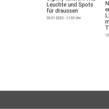
N
Leuchte und Spots
e
für draussen
L
Uhr
30.01.2023 - 11:05
m
T
12
Seitennummerierung