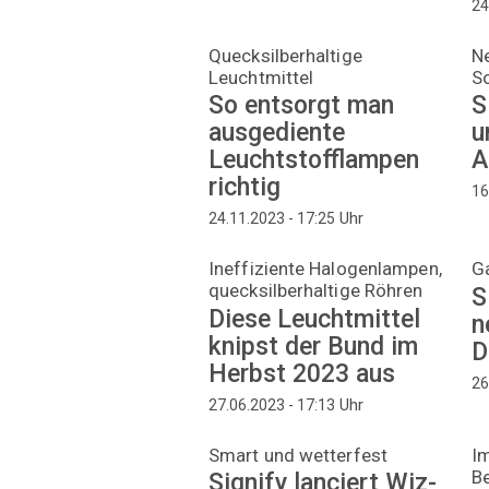
24
Quecksilberhaltige
N
Leuchtmittel
S
So entsorgt man
S
ausgediente
u
Leuchtstofflampen
A
richtig
16
Uhr
24.11.2023 - 17:25
Ineffiziente Halogenlampen,
Ga
quecksilberhaltige Röhren
S
Diese Leuchtmittel
n
knipst der Bund im
D
Herbst 2023 aus
26
Uhr
27.06.2023 - 17:13
Smart und wetterfest
I
Be
Signify lanciert Wiz-