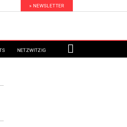
» NEWSLETTER
TS
NETZWITZIG
Digital Signage 2023
Digital Signage 2022
Digital Signage 2021
Digital Signage 2020
Digital Signage 2019