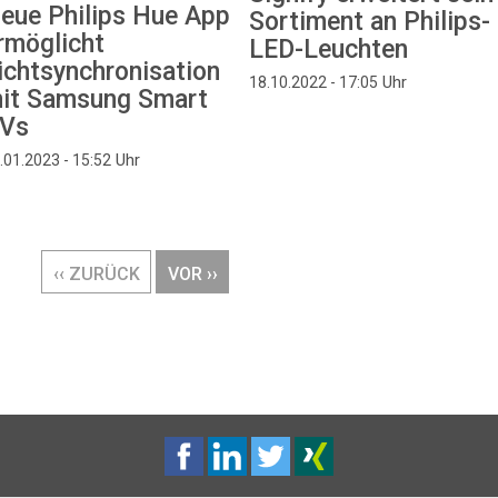
eue Philips Hue App
Sortiment an Philips-
rmöglicht
LED-Leuchten
ichtsynchronisation
Uhr
18.10.2022 - 17:05
it Samsung Smart
Vs
Uhr
.01.2023 - 15:52
VORHERIGE
‹‹ ZURÜCK
NÄCHSTE
VOR ››
SEITE
SEITE