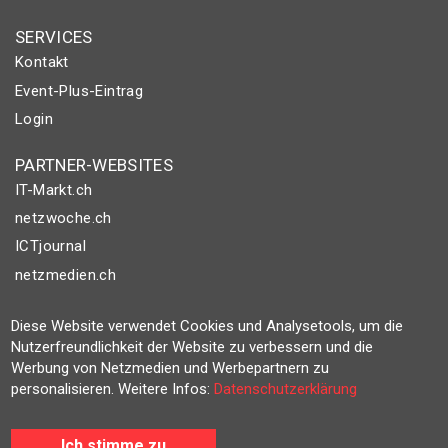
SERVICES
Kontakt
Event-Plus-Eintrag
Login
PARTNER-WEBSITES
IT-Markt.ch
netzwoche.ch
ICTjournal
netzmedien.ch
© NETZMEDIEN AG 2026
Diese Website verwendet Cookies und Analysetools, um die
Impressum
Nutzerfreundlichkeit der Website zu verbessern und die
Werbung von Netzmedien und Werbepartnern zu
AGB
personalisieren. Weitere Infos:
Datenschutzerklärung
Nutzungsbestimmungen
Datenschutzerklärung
Ich stimme zu