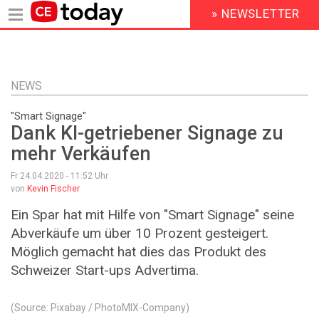
» NEWSLETTER
HEADER
MENU
Direkt
zum
Inhalt
NEWS
"Smart Signage"
Dank KI-getriebener Signage zu
mehr Verkäufen
Fr 24.04.2020 - 11:52
Uhr
von
Kevin Fischer
Ein Spar hat mit Hilfe von "Smart Signage" seine
Abverkäufe um über 10 Prozent gesteigert.
Möglich gemacht hat dies das Produkt des
Schweizer Start-ups Advertima.
(Source: Pixabay / PhotoMIX-Company)