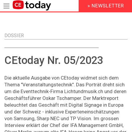
» NEWSLETTER
HEADER
MENU
Direkt
zum
Inhalt
DOSSIER
CEtoday Nr. 05/2023
Die aktuelle Ausgabe von CEtoday widmet sich dem
Thema "Veranstaltungstechnik". Das Porträt dreht sich
um die Eventtechnik-Firma Lichtundmusik.ch und deren
Geschäftsführer Oskar Tschamper. Der Marktreport
beleuchtet das Geschäft mit Digital Signage in Europa
und der Schweiz - inklusive Experteneinschätzungen
von Samsung, Sharp NEC und TP Vision. Im grossen
Interview erklärt der Chef der IFA Management GmbH,
Oliver Merlin, warum alte IFA-Hasen keine Angst vor der