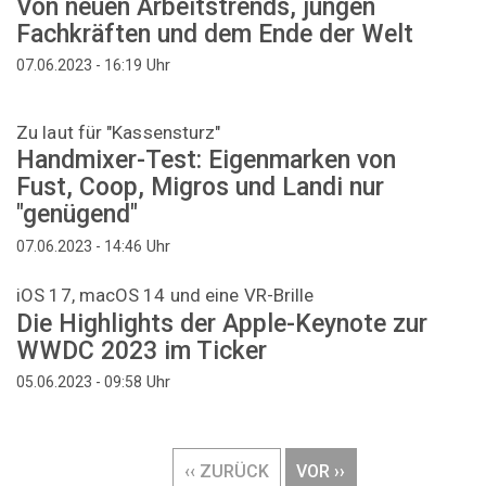
Von neuen Arbeitstrends, jungen
Fachkräften und dem Ende der Welt
Uhr
07.06.2023 - 16:19
Zu laut für "Kassensturz"
Handmixer-Test: Eigenmarken von
Fust, Coop, Migros und Landi nur
"genügend"
Uhr
07.06.2023 - 14:46
iOS 17, macOS 14 und eine VR-Brille
Die Highlights der Apple-Keynote zur
WWDC 2023 im Ticker
Uhr
05.06.2023 - 09:58
Seitennummerierung
VORHERIGE
‹‹ ZURÜCK
NÄCHSTE
VOR ››