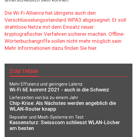
Die Wi-Fi Alliance hat übrigens auch den
Verschlüsselungsstandard WPA3 abgesegnet. Er soll
drahtlose Netze mit dem Einsatz neuer
kryptografischer Verfahren sicherer machen. Offline-
Wörterbuchangriffe sollen nicht mehr möglich sein.
Mehr Informationen dazu finden Sie hier
.
ZUM THEMA
Mehr Effizienz und geringere Latenz
Wi-Fi 6E kommt 2021 - auch in die Schweiz
Lieferzeiten von bis zu einem Jahr
Chip-Krise: Als Nächstes werden angeblich die
WLAN-Router knapp
Repeater und Mesh-Systeme im Test
Kassensturz: Swisscom schliesst WLAN-Löcher
am besten