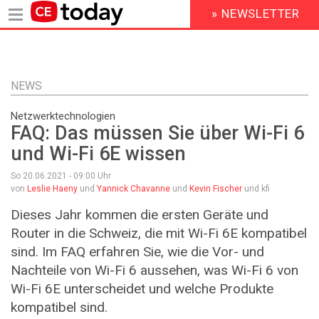
» NEWSLETTER
HEADER
MENU
Direkt
zum
Inhalt
NEWS
Netzwerktechnologien
FAQ: Das müssen Sie über Wi-Fi 6
und Wi-Fi 6E wissen
So 20.06.2021 - 09:00
Uhr
von
Leslie Haeny
und
Yannick Chavanne
und
Kevin Fischer
und kfi
Dieses Jahr kommen die ersten Geräte und
Router in die Schweiz, die mit Wi-Fi 6E kompatibel
sind. Im FAQ erfahren Sie, wie die Vor- und
Nachteile von Wi-Fi 6 aussehen, was Wi-Fi 6 von
Wi-Fi 6E unterscheidet und welche Produkte
kompatibel sind.