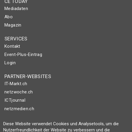
CE TODAY
Mediadaten
Abo
Magazin
SERVICES
Kontakt
Event-Plus-Eintrag
Login
PARTNER-WEBSITES
IT-Markt.ch
netzwoche.ch
ICTjournal
netzmedien.ch
© NETZMEDIEN AG 2026
Diese Website verwendet Cookies und Analysetools, um die
Impressum
Nutzerfreundlichkeit der Website zu verbessern und die