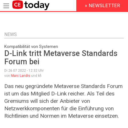
» NEWSLETTER
HEADER
MENU
Direkt
zum
Inhalt
NEWS
Kompatibilität von Systemen
D-Link tritt Metaverse Standards
Forum bei
Di 26.07.2022 - 12:32
Uhr
von
Marc Landis
und kfi
Das neu gegründete Metaverse Standards Forum
ist um das Mitglied D-Link reicher. Als Teil des
Gremiums will sich der Anbieter von
Netzwerkkomponenten für die Einführung von
Richtlinien und Normen im Metaverse einsetzen.