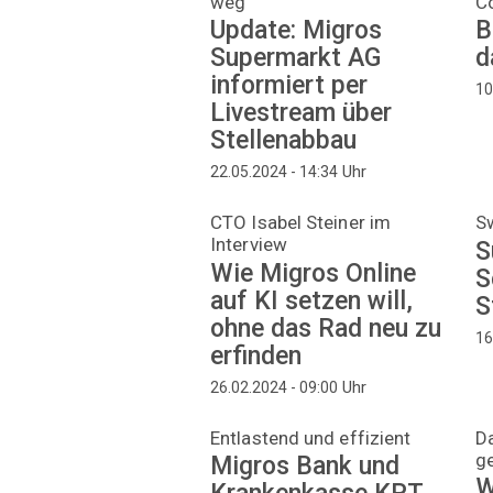
weg
C
Update: Migros
B
Supermarkt AG
d
informiert per
10
Livestream über
Stellenabbau
Uhr
22.05.2024 - 14:34
CTO Isabel Steiner im
Sw
Interview
S
Wie Migros Online
S
auf KI setzen will,
S
ohne das Rad neu zu
16
erfinden
Uhr
26.02.2024 - 09:00
Entlastend und effizient
Da
ge
Migros Bank und
W