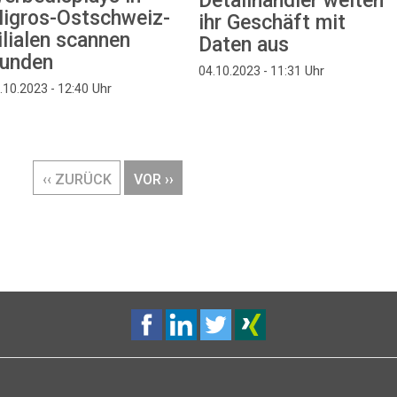
Detailhändler weiten
igros-Ostschweiz-
ihr Geschäft mit
ilialen scannen
Daten aus
unden
Uhr
04.10.2023 - 11:31
Uhr
.10.2023 - 12:40
VORHERIGE
‹‹ ZURÜCK
NÄCHSTE
VOR ››
SEITE
SEITE