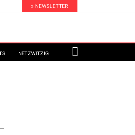
» NEWSLETTER
TS
NETZWITZIG
Digital Signage 2023
Digital Signage 2022
Digital Signage 2021
Digital Signage 2020
Digital Signage 2019