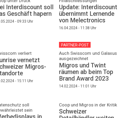
oop unter Druck
Filialschliessungen
ei Interdiscount soll
Update: Interdiscount
as Geschäft hapern
übernimmt Lernende
von Melectronics
Uhr
.05.2024 - 09:33
Uhr
16.04.2024 - 11:38
PARTNER-POST
isscom verliert
Auch Swisscom und Galaxus
ausgezeichnet
unrise vernetzt
Migros und Twint
chweizer Migros-
räumen ab beim Top
tandorte
Brand Award 2023
Uhr
.02.2024 - 15:11
Uhr
14.02.2024 - 11:01
tenschutz soll
Coop und Migros in der Kritik
währleistet sein
Schweizer
erbedisplays in