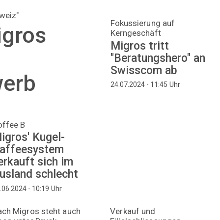
weiz"
Fokussierung auf
igros
Kerngeschäft
Migros tritt
"Beratungshero" an
Swisscom ab
werb
Uhr
24.07.2024 - 11:45
offee B
igros' Kugel-
affeesystem
erkauft sich im
usland schlecht
Uhr
.06.2024 - 10:19
ach Migros steht auch
Verkauf und