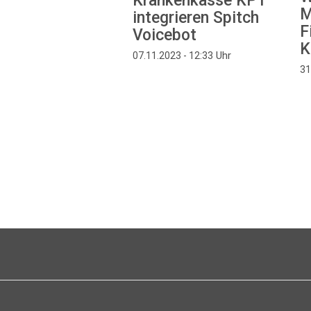
Krankenkasse KPT
M
integrieren Spitch
F
Voicebot
K
Uhr
07.11.2023 - 12:33
31
Seitennummerierung