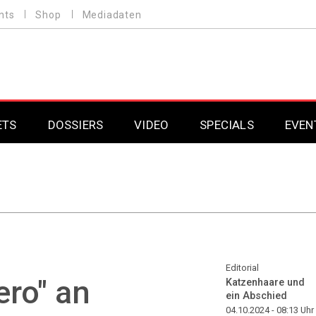
nts
Shop
Mediadaten
ETS
DOSSIERS
VIDEO
SPECIALS
EVEN
Mobilfunk
Professional AV & 
Gaming
Professional AV & 
Smarthome
Professional AV & 
DAB+
Professional AV & 
Editorial
ro" an
Katzenhaare und
ein Abschied
Professional AV & 
04.10.2024 - 08:13
Uhr