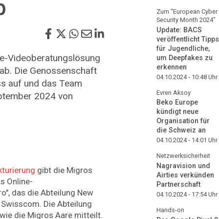
b
Zum "European Cyber
Security Month 2024"
Update: BACS
veröffentlicht Tipps
für Jugendliche,
ine-Videoberatungslösung
um Deepfakes zu
erkennen
ab. Die Genossenschaft
04.10.2024 - 10:48
Uhr
ss auf und das Team
Evren Aksoy
eptember 2024 von
Beko Europe
kündigt neue
Organisation für
die Schweiz an
04.10.2024 - 14:01
Uhr
Netzwerksicherheit
Nagravision und
turierung
gibt die Migros
Airties verkünden
s Online-
Partnerschaft
o", das die Abteilung New
04.10.2024 - 17:54
Uhr
n Swisscom. Die Abteilung
Hands-on
ie die Migros Aare mitteilt.