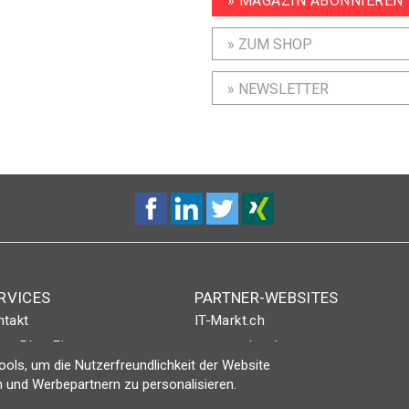
» MAGAZIN ABONNIEREN
» ZUM SHOP
» NEWSLETTER
RVICES
PARTNER-WEBSITES
ntakt
IT-Markt.ch
nt-Plus-Eintrag
netzwoche.ch
ols, um die Nutzerfreundlichkeit der Website
gin
ICTjournal
 und Werbepartnern zu personalisieren.
netzmedien.ch