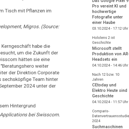
Das Google Pixel 9
Pro vereint KI und
hochwertige
Fotografie unter
einer Haube
velopment, Migros. (Source:
03.10.2024 - 17:12
Uhr
Hololens 2 ist
Geschichte
 Kerngeschäft habe die
Microsoft stellt
esucht, um die Zukunft der
Produktion von AR
wisscom hätten sie eine
Headsets ein
04.10.2024 - 14:46
Uhr
 "Beratungshero weiter
iter der Direktion Corporate
Nach 12 bzw. 10
s sechsköpfige Team hinter
Jahren
CEtoday und
 September 2024 unter der
Elektro Heute sind
Geschichte
04.10.2024 - 11:57
Uhr
Comparis-
 Applications bei Swisscom.
Datenvertrauensstudi
2024
Suchmaschinen