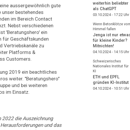
weiterhin beliebter
 eine aussergewöhnlich gute
als ChatGPT
e unser bestehendes
03.10.2024 - 17:22
Uhr
den im Bereich Contact
Wenn Betonklötze vo
zt. Nebst verschiedenen
Himmel fallen
t 'Beratungshero' ein
Jenga ist nur etwa
um für Geschäftskunden
für kleine Kinder?
d Vertriebskanäle zu
Mitnichten!
Leiter Platforms &
04.10.2024 - 14:15
Uhr
ess Customers.
Schweizerisches
Nationales Institut für
KI
rung 2019 ein beachtliches
ETH und EPFL
gros weiter. "Beratungshero"
gründen KI-Institut
ruppe und bei weiteren
04.10.2024 - 10:51
Uhr
s im Einsatz.
n 2022 die Auszeichnung
e Herausforderungen und das