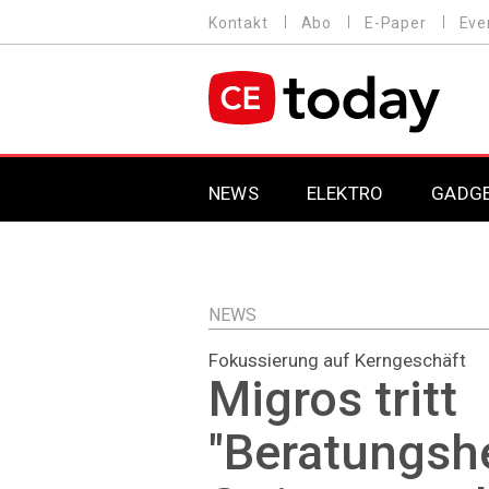
Direkt
Kontakt
Abo
E-Paper
Eve
HEADER
zum
MENU
Inhalt
MAIN NAVIGATION
NEWS
ELEKTRO
GADG
NEWS
Fokussierung auf Kerngeschäft
Migros tritt
"Beratungshe