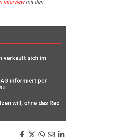
m Interview
mit den
 verkauft sich im
AG informiert per
au
tzen will, ohne das Rad