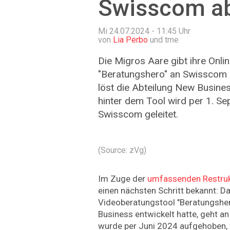
Swisscom a
Mi 24.07.2024 - 11:45
Uhr
von
Lia Perbo
und tme
Die Migros Aare gibt ihre Onl
"Beratungshero" an Swisscom 
löst die Abteilung New Busine
hinter dem Tool wird per 1. S
Swisscom geleitet.
(Source: zVg)
Im Zuge der
umfassenden Restruk
einen nächsten Schritt bekannt: Da
Videoberatungstool "Beratungsher
Business entwickelt hatte, geht a
wurde per Juni 2024 aufgehoben, w