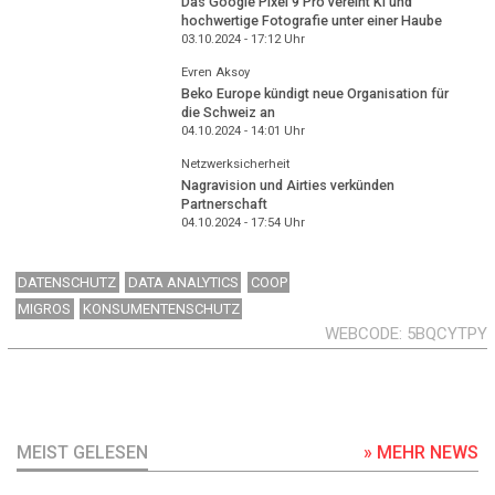
Das Google Pixel 9 Pro vereint KI und
hochwertige Fotografie unter einer Haube
03.10.2024 - 17:12
Uhr
Evren Aksoy
Beko Europe kündigt neue Organisation für
die Schweiz an
04.10.2024 - 14:01
Uhr
Netzwerksicherheit
Nagravision und Airties verkünden
Partnerschaft
04.10.2024 - 17:54
Uhr
DATENSCHUTZ
DATA ANALYTICS
COOP
MIGROS
KONSUMENTENSCHUTZ
WEBCODE
5BQCYTPY
MEIST GELESEN
» MEHR NEWS