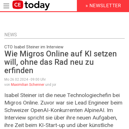
» NEWSLETTER
HEADER
MENU
Direkt
zum
Inhalt
NEWS
CTO Isabel Steiner im Interview
Wie Migros Online auf KI setzen
will, ohne das Rad neu zu
erfinden
Mo 26.02.2024 - 09:00
Uhr
von
Maximilian Schenner
und jor
Isabel Steiner ist die neue Technologiechefin bei
Migros Online. Zuvor war sie Lead Engineer beim
Schweizer OpenAI-Konkurrenten AlpineAI. Im
Interview spricht sie über ihre neuen Aufgaben,
ihre Zeit beim KI-Start-up und über künstliche