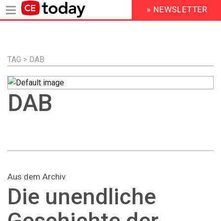
» NEWSLETTER
HEADER
MENU
Direkt
zum
Inhalt
TAG > DAB
DAB
Aus dem Archiv
Die unendliche
Geschichte der