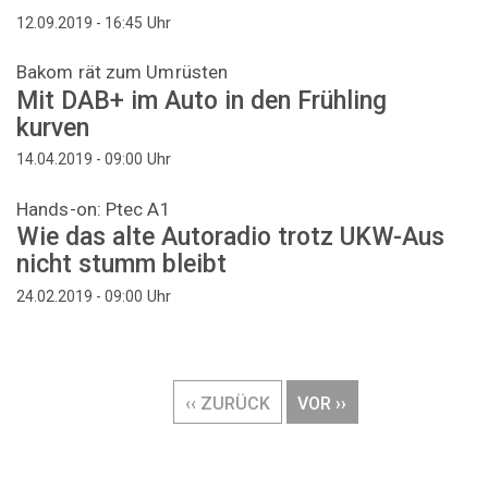
Uhr
12.09.2019 - 16:45
Bakom rät zum Umrüsten
Mit DAB+ im Auto in den Frühling
kurven
Uhr
14.04.2019 - 09:00
Hands-on: Ptec A1
Wie das alte Autoradio trotz UKW-Aus
nicht stumm bleibt
Uhr
24.02.2019 - 09:00
Seitennummerierung
VORHERIGE
‹‹ ZURÜCK
NÄCHSTE
VOR ››
SEITE
SEITE